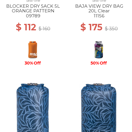
Seal-line
Seal-line
BLOCKER DRY SACK 5L
BAJA VIEW DRY BAG
ORANGE PATTERN
20L Clear
09789
11156
$ 112
$ 175
$ 160
$ 350
30% Off
50% Off