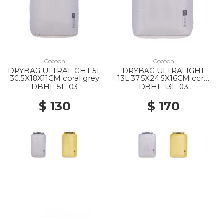
Cocoon
Cocoon
DRYBAG ULTRALIGHT 5L
DRYBAG ULTRALIGHT
30.5X18X11CM coral grey
13L 37.5X24.5X16CM coral
grey
DBHL-5L-03
DBHL-13L-03
$ 130
$ 170