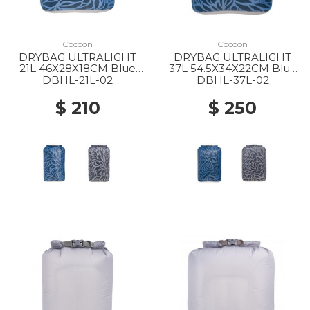
Cocoon
Cocoon
DRYBAG ULTRALIGHT
DRYBAG ULTRALIGHT
21L 46X28X18CM Blue
37L 54.5X34X22CM Blue
leaves
leaves
DBHL-21L-02
DBHL-37L-02
$ 210
$ 250