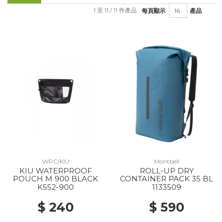
1 至 11 / 11 件產品
每頁顯示
產品
WPC/KIU
Montbell
KIU WATERPROOF
ROLL-UP DRY
POUCH M 900 BLACK
CONTAINER PACK 35 BL
K552-900
1133509
$ 240
$ 590