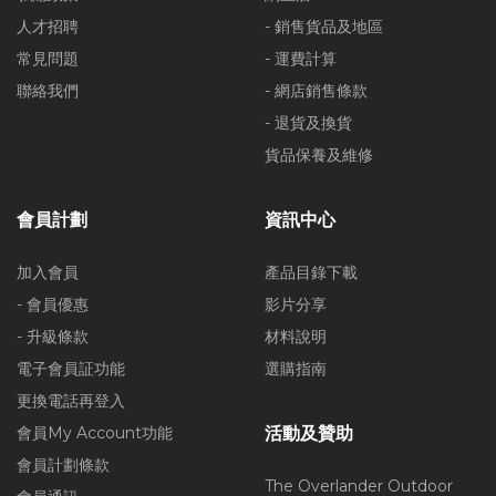
人才招聘
- 銷售貨品及地區
常見問題
- 運費計算
聯絡我們
- 網店銷售條款
- 退貨及換貨
貨品保養及維修
會員計劃
資訊中心
加入會員
產品目錄下載
- 會員優惠
影片分享
- 升級條款
材料說明
電子會員証功能
選購指南
更換電話再登入
會員My Account功能
活動及贊助
會員計劃條款
The Overlander Outdoor