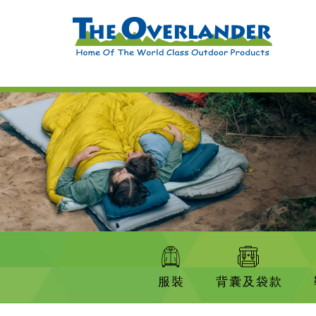
服裝
背囊及袋款