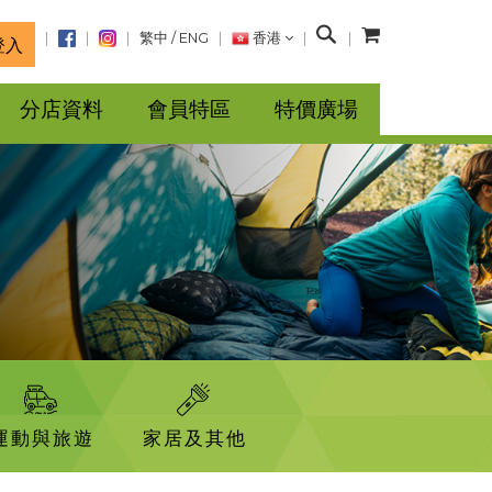
搜
繁中
/
ENG
香港
登入
尋
分店資料
會員特區
特價廣場
運動與旅遊
家居及其他