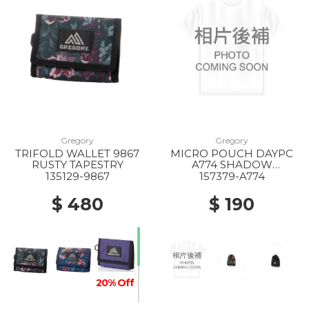
Gregory
Gregory
TRIFOLD WALLET 9867
MICRO POUCH DAYPC
RUSTY TAPESTRY
A774 SHADOW
TAPESTRY
135129-9867
157379-A774
$ 480
$ 190
20% Off