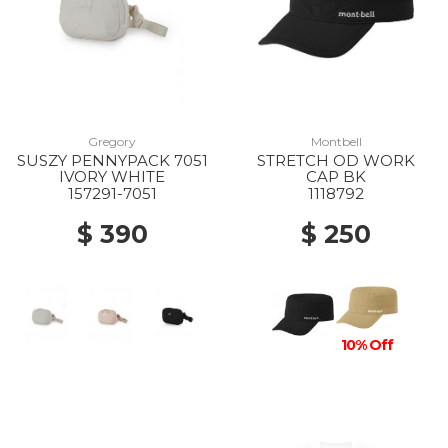
Gregory
Montbell
SUSZY PENNYPACK 7051
STRETCH OD WORK
IVORY WHITE
CAP BK
157291-7051
1118792
$ 390
$ 250
10% Off