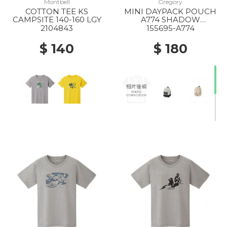
Montbell
Gregory
COTTON TEE KS
MINI DAYPACK POUCH
CAMPSITE 140-160 LGY
A774 SHADOW
TAPESTRY
2104843
155695-A774
$ 140
$ 180