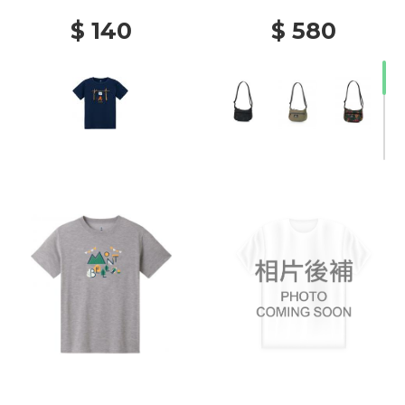
$ 140
$ 580
20% Off
40% Off
50% Off
20% Off
20% Off