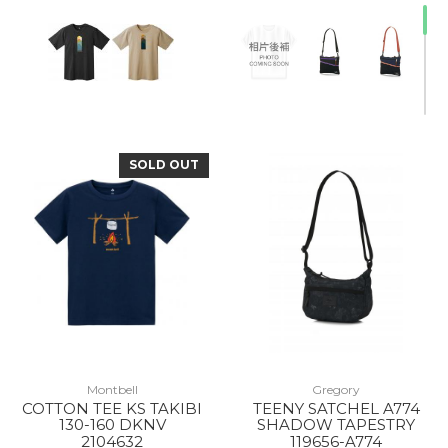
SOLD OUT
Montbell
Gregory
COTTON TEE KS TAKIBI
TEENY SATCHEL A774
20% Off
20% Off
130-160 DKNV
SHADOW TAPESTRY
2104632
119656-A774