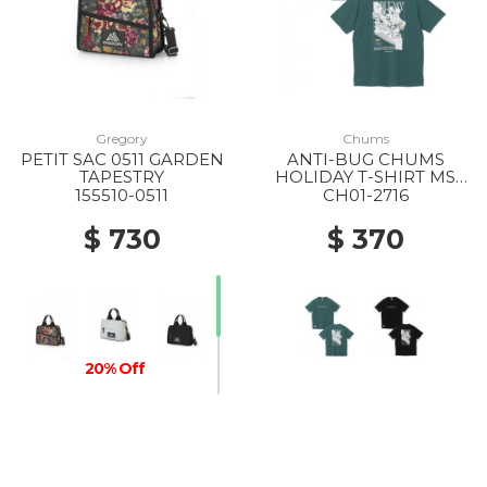
Gregory
Chums
PETIT SAC 0511 GARDEN
ANTI-BUG CHUMS
TAPESTRY
HOLIDAY T-SHIRT MS
T035 DEEP TEAL
155510-0511
CH01-2716
$ 730
$ 370
20% Off
20% Off