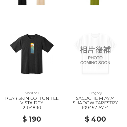
Montbell
Gregory
PEAR SKIN COTTON TEE
SACOCHE M A774
VISTA DGY
SHADOW TAPESTRY
2104890
109457-A774
$ 190
$ 400