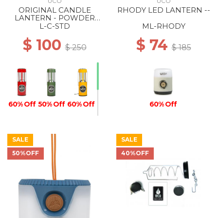
UCO
UCO
ORIGINAL CANDLE
RHODY LED LANTERN --
LANTERN - POWDER
COATED RED
L-C-STD
ML-RHODY
$ 100
$ 74
$ 250
$ 185
60% Off
50% Off
60% Off
60% Off
SALE
SALE
50%OFF
40%OFF
60% Off