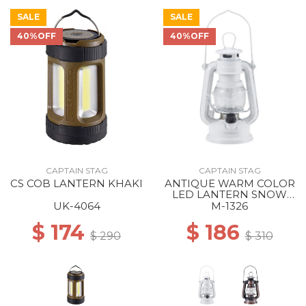
SALE
SALE
40%OFF
40%OFF
CAPTAIN STAG
CAPTAIN STAG
CS COB LANTERN KHAKI
ANTIQUE WARM COLOR
LED LANTERN SNOW
WHITE
UK-4064
M-1326
$ 174
$ 186
$ 290
$ 310