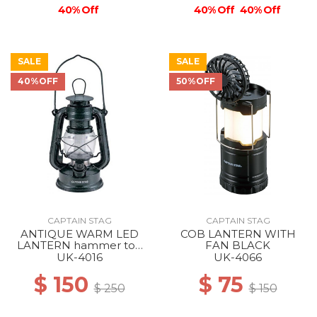
40% Off
40% Off
40% Off
SALE
SALE
40%OFF
50%OFF
CAPTAIN STAG
CAPTAIN STAG
ANTIQUE WARM LED
COB LANTERN WITH
LANTERN hammer ton
FAN BLACK
black
UK-4016
UK-4066
$ 150
$ 75
$ 250
$ 150