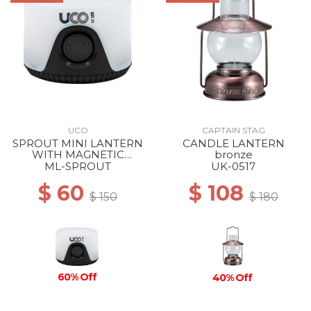
UCO
CAPTAIN STAG
SPROUT MINI LANTERN
CANDLE LANTERN
WITH MAGNETIC
bronze
LANYARD BLACK
ML-SPROUT
UK-0517
$ 60
$ 108
$ 150
$ 180
60% Off
40% Off