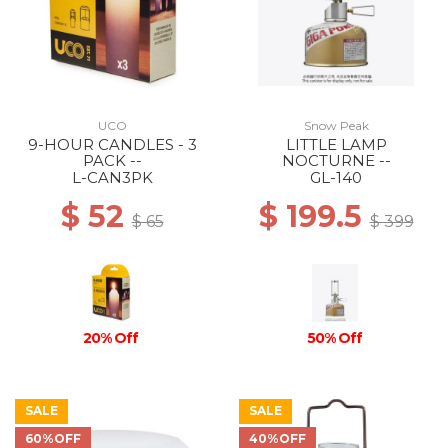
UCO
Snow Peak
9-HOUR CANDLES - 3
LITTLE LAMP
PACK --
NOCTURNE --
L-CAN3PK
GL-140
$ 52
$ 199.5
$ 65
$ 399
20% Off
50% Off
SALE
SALE
60%OFF
40%OFF