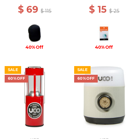
$ 69
$ 15
$ 115
$ 25
40% Off
40% Off
SALE
SALE
60%OFF
60%OFF