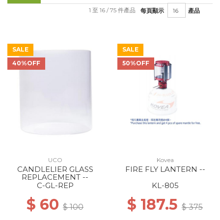
1 至 16 / 75 件產品
每頁顯示
產品
SALE
SALE
40%OFF
50%OFF
UCO
Kovea
CANDLELIER GLASS
FIRE FLY LANTERN --
REPLACEMENT --
C-GL-REP
KL-805
$ 60
$ 187.5
$ 100
$ 375