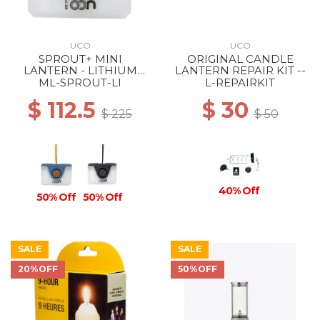
UCO
UCO
SPROUT+ MINI
ORIGINAL CANDLE
LANTERN - LITHIUM
LANTERN REPAIR KIT --
RECHARGEABLE BLUE
ML-SPROUT-LI
L-REPAIRKIT
$ 112.5
$ 30
$ 225
$ 50
40% Off
50% Off
50% Off
SALE
SALE
20%OFF
50%OFF