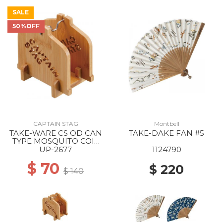
SALE
50%OFF
CAPTAIN STAG
Montbell
TAKE-WARE CS OD CAN
TAKE-DAKE FAN #5
TYPE MOSQUITO COIL
STAND --
UP-2677
1124790
$ 70
$ 220
$ 140