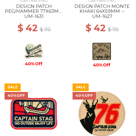
CAPTAIN STAG
CAPTAIN STAG
DESIGN PATCH
DESIGN PATCH MONTE
PEG/HAMMER 77X63MM
KHAKI 64X59MM --
--
UM-1631
UM-1627
$ 42
$ 42
$ 70
$ 70
40% Off
40% Off
SALE
SALE
40%OFF
40%OFF