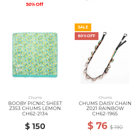
50% Off
SALE
60%OFF
Chums
Chums
BOOBY PICNIC SHEET
CHUMS DAISY CHAIN
Z353 CHUMS LEMON
Z021 RAINBOW
CH62-2134
CH62-1965
$ 76
$ 150
$ 190