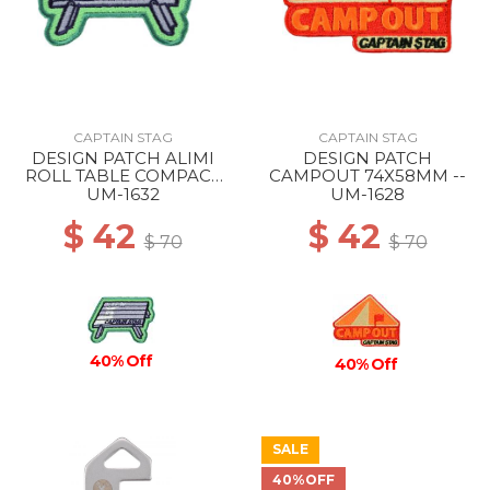
CAPTAIN STAG
CAPTAIN STAG
DESIGN PATCH ALIMI
DESIGN PATCH
ROLL TABLE COMPACT
CAMPOUT 74X58MM --
76X52MM --
UM-1632
UM-1628
$ 42
$ 42
$ 70
$ 70
40% Off
40% Off
SALE
40%OFF