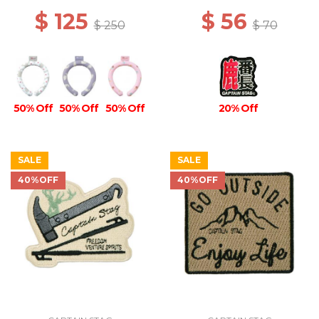
$ 125
$ 56
$ 250
$ 70
50% Off
50% Off
50% Off
20% Off
SALE
SALE
40%OFF
40%OFF