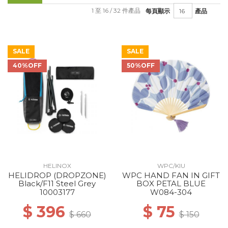
1 至 16 / 32 件產品
每頁顯示
產品
SALE
SALE
40%OFF
50%OFF
HELINOX
WPC/KIU
HELIDROP (DROPZONE)
WPC HAND FAN IN GIFT
Black/F11 Steel Grey
BOX PETAL BLUE
10003177
W084-304
$ 396
$ 75
$ 660
$ 150