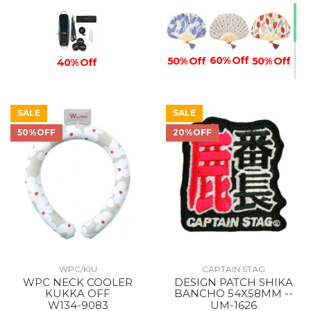
60% Off
50% Off
50% Off
40% Off
SALE
SALE
50%OFF
20%OFF
40% Off
WPC/KIU
CAPTAIN STAG
WPC NECK COOLER
DESIGN PATCH SHIKA
KUKKA OFF
BANCHO 54X58MM --
W134-9083
UM-1626