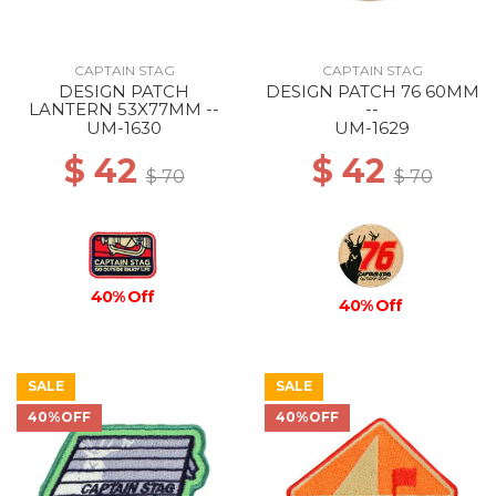
CAPTAIN STAG
CAPTAIN STAG
DESIGN PATCH
DESIGN PATCH 76 60MM
LANTERN 53X77MM --
--
UM-1630
UM-1629
$ 42
$ 42
$ 70
$ 70
40% Off
40% Off
SALE
SALE
40%OFF
40%OFF