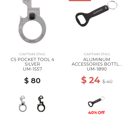
CAPTAIN STAG
CAPTAIN STAG
CS POCKET TOOL 4
ALUMINUM
SILVER
ACCESSORIES BOTTLE
OPENER STANDARD
UM-1557
UM-1890
$ 24
$ 80
$ 40
40% Off