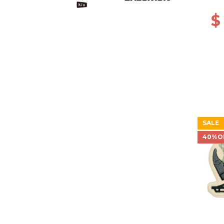
$
SALE
40%O