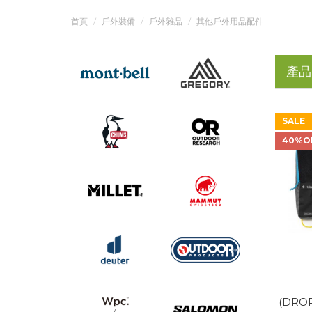
首頁
戶外裝備
戶外雜品
其他戶外用品配件
產品
SALE
40%O
(DROP