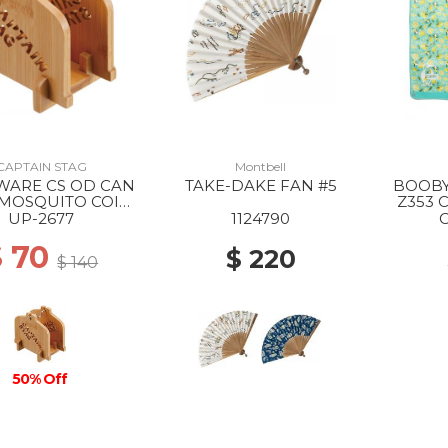
CAPTAIN STAG
Montbell
WARE CS OD CAN
TAKE-DAKE FAN #5
BOOBY
 MOSQUITO COIL
Z353
STAND --
UP-2677
1124790
$ 70
$ 220
$ 140
50% Off