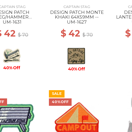
CAPTAIN STAG
CAPTAIN STAG
C
ESIGN PATCH
DESIGN PATCH MONTE
DE
EG/HAMMER
KHAKI 64X59MM --
LANTE
77X63MM --
UM-1631
UM-1627
$ 42
$ 42
$
$ 70
$ 70
40% Off
40% Off
SALE
FF
40%OFF