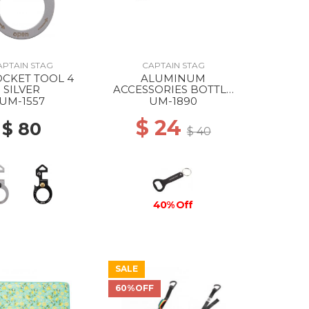
APTAIN STAG
CAPTAIN STAG
OCKET TOOL 4
ALUMINUM
SILVER
ACCESSORIES BOTTLE
OPENER STANDARD
UM-1557
UM-1890
$ 24
$ 80
$ 40
40% Off
SALE
60%OFF