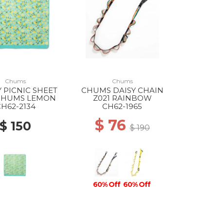
Chums
Chums
 PICNIC SHEET
CHUMS DAISY CHAIN
 CHUMS LEMON
Z021 RAINBOW
CH62-2134
CH62-1965
$ 76
$ 150
$ 190
60% Off
60% Off