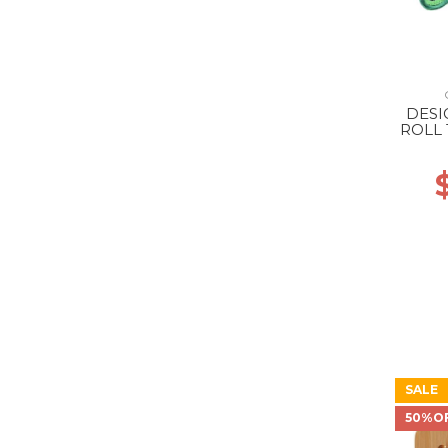
DESI
ROLL
SALE
50%O