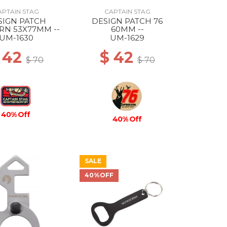
APTAIN STAG
CAPTAIN STAG
SIGN PATCH
DESIGN PATCH 76
RN 53X77MM --
60MM --
UM-1630
UM-1629
 42
$ 42
$ 70
$ 70
40% Off
40% Off
SALE
40%OFF