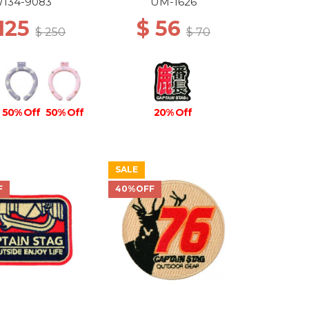
134-9083
UM-1626
 125
$ 56
$ 250
$ 70
50% Off
50% Off
20% Off
SALE
F
40%OFF