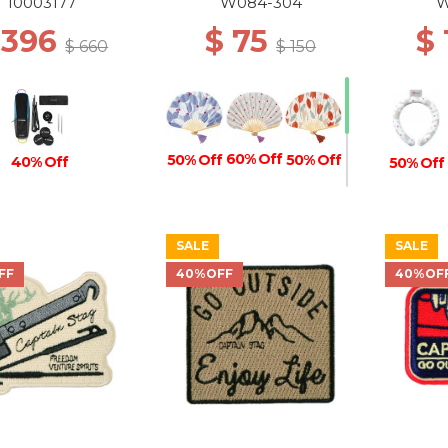
Steel Grey
10003177
W084-304
W
 396
$ 75
$
$ 660
$ 150
60% Off
50% Off
50% Off
40% Off
50% Off
SALE
SALE
40% Off
FF
40%OFF
40%OF