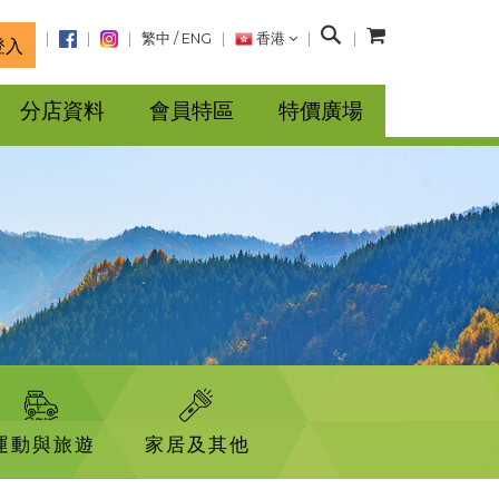
搜
繁中
/
ENG
香港
登入
尋
分店資料
會員特區
特價廣場
運動與旅遊
家居及其他