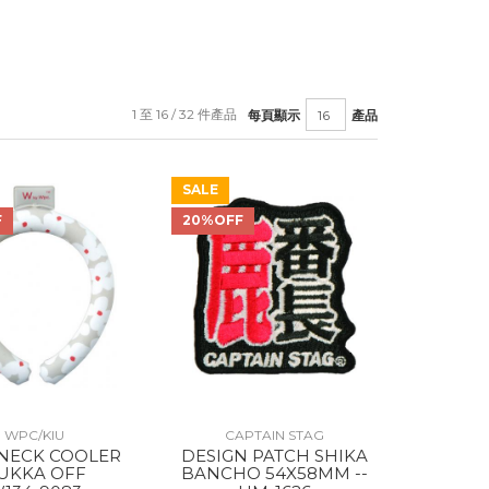
1 至 16 / 32 件產品
每頁顯示
產品
SALE
F
20%OFF
WPC/KIU
CAPTAIN STAG
DESIGN PATCH SHIKA
UKKA OFF
BANCHO 54X58MM --