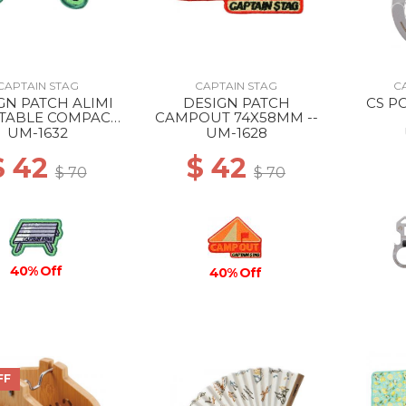
CAPTAIN STAG
CAPTAIN STAG
C
GN PATCH ALIMI
DESIGN PATCH
CS P
 TABLE COMPACT
CAMPOUT 74X58MM --
76X52MM --
UM-1632
UM-1628
$ 42
$ 42
$ 70
$ 70
40% Off
40% Off
FF