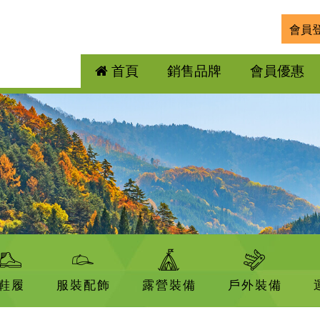
會員
首頁
銷售品牌
會員優惠
鞋履
服裝配飾
露營裝備
戶外裝備