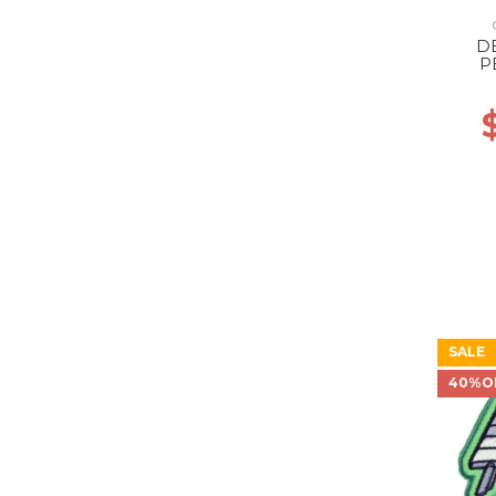
D
P
SALE
40%O