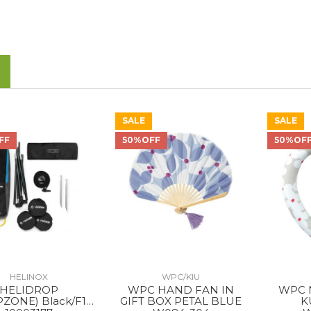
SALE
SALE
FF
50%OFF
50%OF
HELINOX
WPC/KIU
HELIDROP
WPC HAND FAN IN
WPC NECK COOLER
ZONE) Black/F11
GIFT BOX PETAL BLUE
K