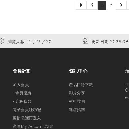
1
2
瀏覽人數 141,149,420
更新日期 2026.08
會員計劃
資訊中心
加入會員
產品目錄下載
T
O
- 會員優惠
影片分享
野
- 升級條款
材料說明
電子會員証功能
選購指南
更換電話再登入
會員My Account功能