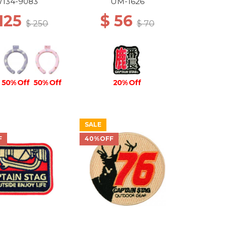
134-9083
UM-1626
 125
$ 56
$ 250
$ 70
50% Off
50% Off
20% Off
SALE
F
40%OFF