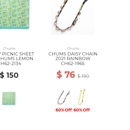
Chums
Chums
 PICNIC SHEET
CHUMS DAISY CHAIN
 CHUMS LEMON
Z021 RAINBOW
CH62-2134
CH62-1965
$ 76
$ 150
$ 190
60% Off
60% Off