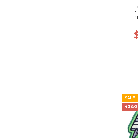
D
P
SALE
40%O