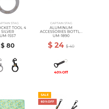
APTAIN STAG
CAPTAIN STAG
OCKET TOOL 4
ALUMINUM
SILVER
ACCESSORIES BOTTLE
OPENER STANDARD
UM-1557
UM-1890
$ 24
$ 80
$ 40
40% Off
SALE
60%OFF