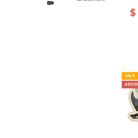
$
SALE
40%O