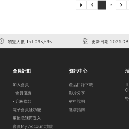
1
2
瀏覽人數 141,093,595
更新日期 2026.08
會員計劃
資訊中心
加入會員
產品目錄下載
T
O
- 會員優惠
影片分享
野
- 升級條款
材料說明
電子會員証功能
選購指南
更換電話再登入
會員My Account功能