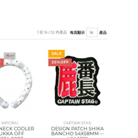
1 至 16 / 32 件產品
每頁顯示
產品
SALE
F
20%OFF
WPC/KIU
CAPTAIN STAG
DESIGN PATCH SHIKA
UKKA OFF
BANCHO 54X58MM --