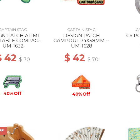
CAPTAIN STAG
CAPTAIN STAG
C
GN PATCH ALIMI
DESIGN PATCH
CS P
 TABLE COMPACT
CAMPOUT 74X58MM --
76X52MM --
UM-1632
UM-1628
$ 42
$ 42
$ 70
$ 70
40% Off
40% Off
FF