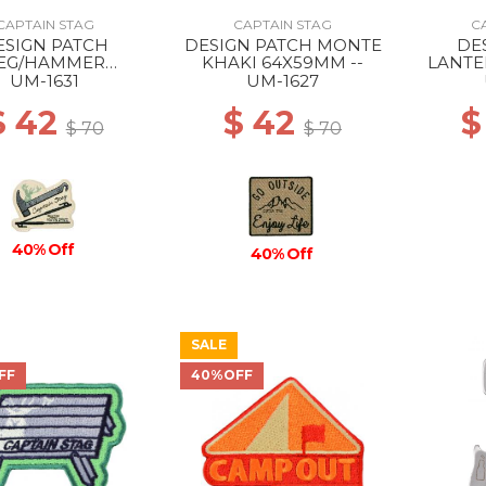
CAPTAIN STAG
CAPTAIN STAG
C
ESIGN PATCH
DESIGN PATCH MONTE
DE
EG/HAMMER
KHAKI 64X59MM --
LANTE
77X63MM --
UM-1631
UM-1627
$ 42
$ 42
$
$ 70
$ 70
40% Off
40% Off
SALE
FF
40%OFF