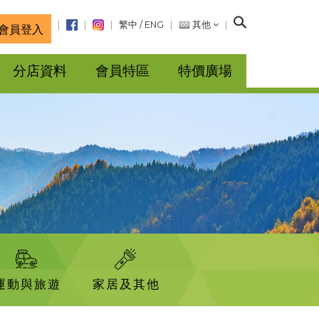
搜
繁中
/
ENG
其他
會員登入
尋
分店資料
會員特區
特價廣場
運動與旅遊
家居及其他