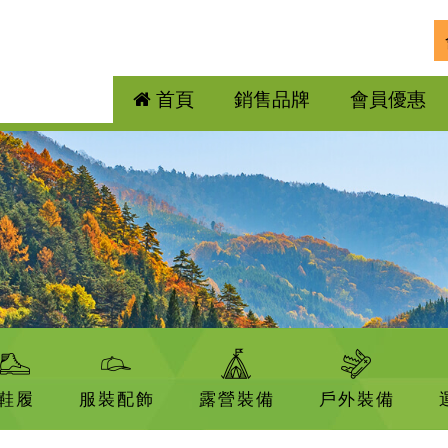
首頁
銷售品牌
會員優惠
鞋履
服裝配飾
露營裝備
戶外裝備