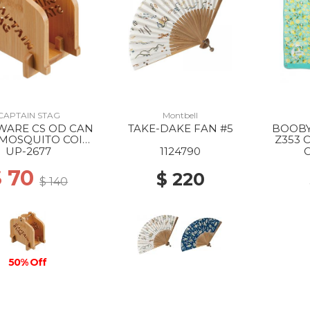
CAPTAIN STAG
Montbell
WARE CS OD CAN
TAKE-DAKE FAN #5
BOOBY
 MOSQUITO COIL
Z353
STAND --
UP-2677
1124790
$ 70
$ 220
$ 140
50% Off