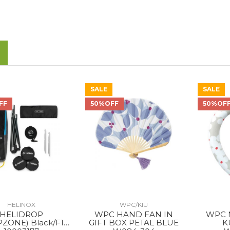
SALE
SALE
FF
50%OFF
50%OF
HELINOX
WPC/KIU
HELIDROP
WPC HAND FAN IN
WPC NECK COOLER
ZONE) Black/F11
GIFT BOX PETAL BLUE
K