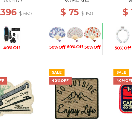
Steel Grey
10003177
W084-304
W
 396
$ 75
$
$ 660
$ 150
60% Off
50% Off
50% Off
40% Off
50% Off
SALE
SALE
40% Off
FF
40%OFF
40%OF