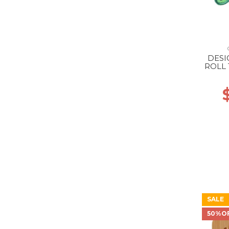
DESI
ROLL
SALE
50%O