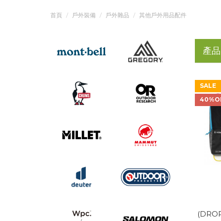
首頁
戶外裝備
戶外雜品
其他戶外用品配件
產品
SALE
40%O
(DROP