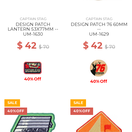
CAPTAIN STAG
CAPTAIN STAG
DESIGN PATCH
DESIGN PATCH 76 60MM
LANTERN 53X77MM --
--
UM-1630
UM-1629
$ 42
$ 42
$ 70
$ 70
40% Off
40% Off
SALE
SALE
40%OFF
40%OFF