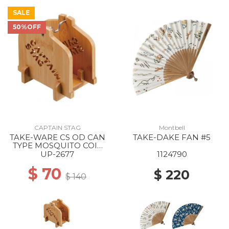
SALE
50%OFF
CAPTAIN STAG
Montbell
TAKE-WARE CS OD CAN
TAKE-DAKE FAN #5
TYPE MOSQUITO COIL
STAND --
UP-2677
1124790
$ 70
$ 220
$ 140