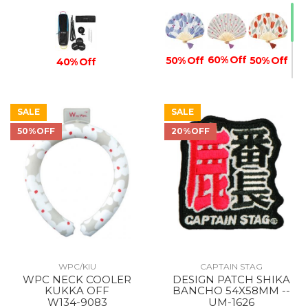
60% Off
50% Off
50% Off
40% Off
SALE
SALE
50%OFF
20%OFF
40% Off
WPC/KIU
CAPTAIN STAG
WPC NECK COOLER
DESIGN PATCH SHIKA
KUKKA OFF
BANCHO 54X58MM --
W134-9083
UM-1626