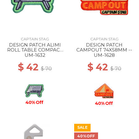
CAPTAIN STAG
CAPTAIN STAG
DESIGN PATCH ALIMI
DESIGN PATCH
ROLL TABLE COMPACT
CAMPOUT 74X58MM --
76X52MM --
UM-1632
UM-1628
$ 42
$ 42
$ 70
$ 70
40% Off
40% Off
SALE
40%OFF