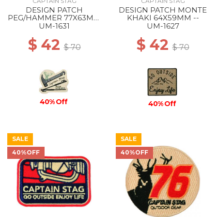
CAPTAIN STAG
CAPTAIN STAG
DESIGN PATCH
DESIGN PATCH MONTE
PEG/HAMMER 77X63MM
KHAKI 64X59MM --
--
UM-1631
UM-1627
$ 42
$ 42
$ 70
$ 70
40% Off
40% Off
SALE
SALE
40%OFF
40%OFF