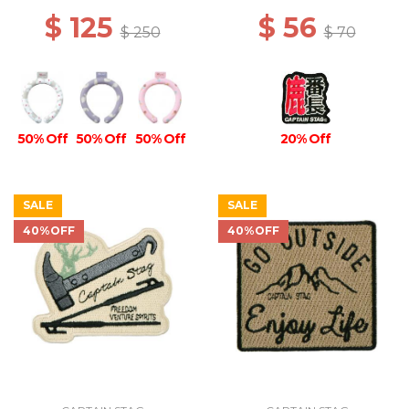
$ 125
$ 56
$ 250
$ 70
50% Off
50% Off
50% Off
20% Off
SALE
SALE
40%OFF
40%OFF