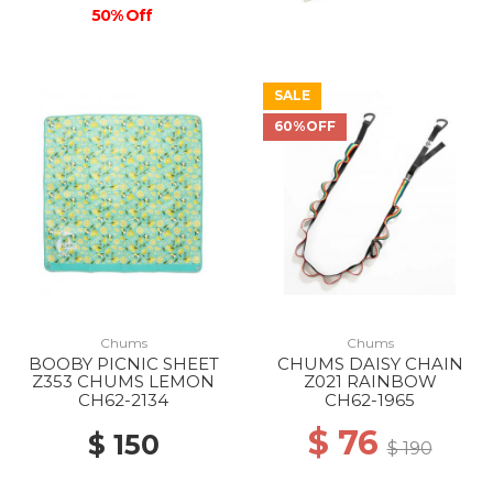
50% Off
SALE
60%OFF
Chums
Chums
BOOBY PICNIC SHEET
CHUMS DAISY CHAIN
Z353 CHUMS LEMON
Z021 RAINBOW
CH62-2134
CH62-1965
$ 76
$ 150
$ 190