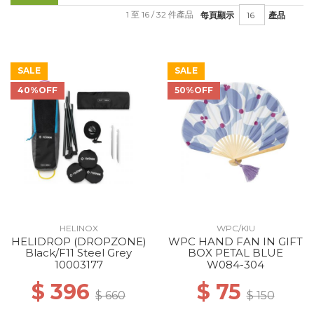
1 至 16 / 32 件產品
每頁顯示
產品
SALE
SALE
40%OFF
50%OFF
HELINOX
WPC/KIU
HELIDROP (DROPZONE)
WPC HAND FAN IN GIFT
Black/F11 Steel Grey
BOX PETAL BLUE
10003177
W084-304
$ 396
$ 75
$ 660
$ 150