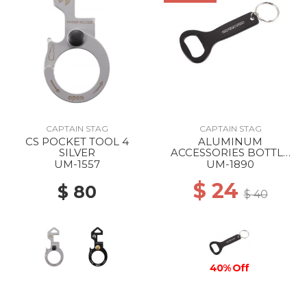
CAPTAIN STAG
CAPTAIN STAG
CS POCKET TOOL 4
ALUMINUM
SILVER
ACCESSORIES BOTTLE
OPENER STANDARD
UM-1557
UM-1890
$ 24
$ 80
$ 40
40% Off