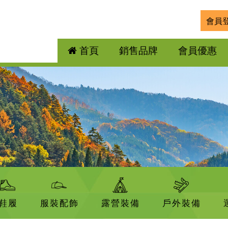
會員
首頁
銷售品牌
會員優惠
鞋履
服裝配飾
露營裝備
戶外裝備