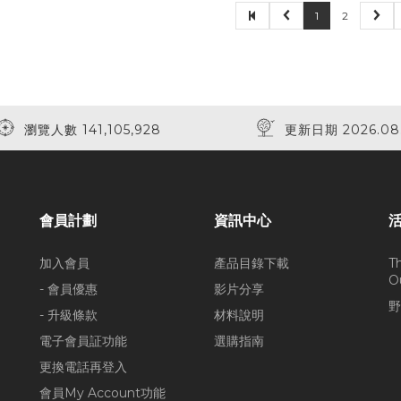
1
2
瀏覽人數 141,105,928
更新日期 2026.08
會員計劃
資訊中心
加入會員
產品目錄下載
T
O
- 會員優惠
影片分享
野
- 升級條款
材料說明
電子會員証功能
選購指南
更換電話再登入
會員My Account功能