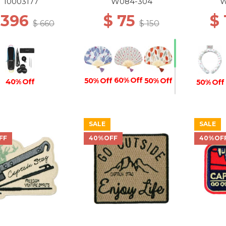
Steel Grey
10003177
W084-304
W
 396
$ 75
$
$ 660
$ 150
60% Off
50% Off
50% Off
40% Off
50% Off
SALE
SALE
40% Off
FF
40%OFF
40%OF