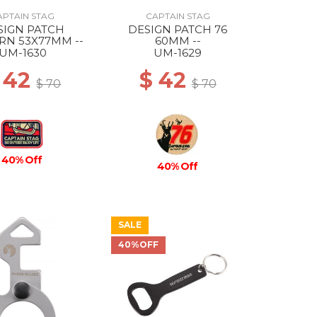
APTAIN STAG
CAPTAIN STAG
SIGN PATCH
DESIGN PATCH 76
RN 53X77MM --
60MM --
UM-1630
UM-1629
 42
$ 42
$ 70
$ 70
40% Off
40% Off
SALE
40%OFF