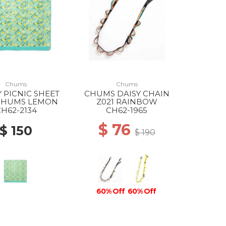
Chums
Chums
 PICNIC SHEET
CHUMS DAISY CHAIN
 CHUMS LEMON
Z021 RAINBOW
CH62-2134
CH62-1965
$ 76
$ 150
$ 190
60% Off
60% Off