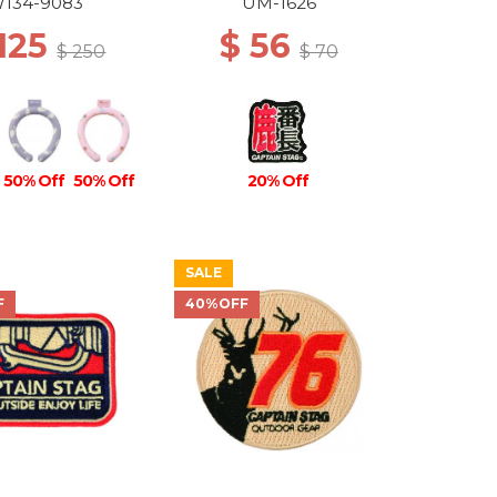
134-9083
UM-1626
 125
$ 56
$ 250
$ 70
50% Off
50% Off
20% Off
SALE
F
40%OFF