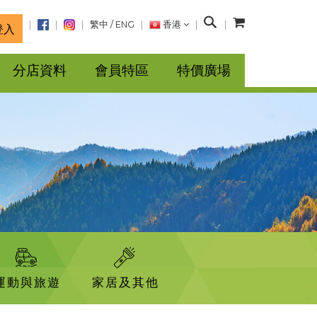
搜
繁中
/
ENG
香港
登入
尋
分店資料
會員特區
特價廣場
運動與旅遊
家居及其他