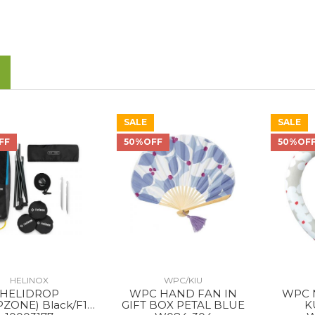
SALE
SALE
FF
50%OFF
50%OF
HELINOX
WPC/KIU
HELIDROP
WPC HAND FAN IN
WPC NECK COOLER
ZONE) Black/F11
GIFT BOX PETAL BLUE
K