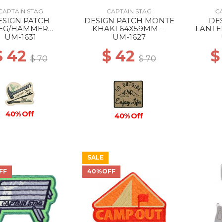
CAPTAIN STAG
CAPTAIN STAG
C
ESIGN PATCH
DESIGN PATCH MONTE
DE
EG/HAMMER
KHAKI 64X59MM --
LANTE
77X63MM --
UM-1631
UM-1627
$ 42
$ 42
$
$ 70
$ 70
40% Off
40% Off
SALE
FF
40%OFF