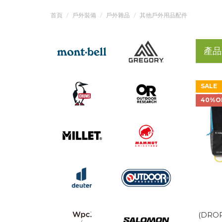
首頁
戶外裝備
戶外雜品
其他戶外用品配件
產品
SALE
40%O
(DROP