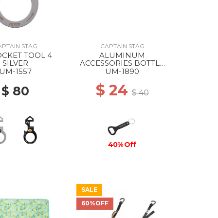
APTAIN STAG
CAPTAIN STAG
OCKET TOOL 4
ALUMINUM
SILVER
ACCESSORIES BOTTLE
OPENER STANDARD
UM-1557
UM-1890
$ 24
$ 80
$ 40
40% Off
SALE
60%OFF