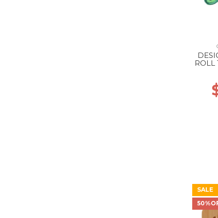
DESI
ROLL
SALE
50%O