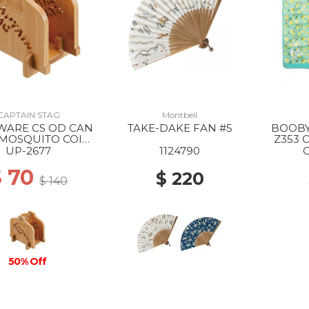
CAPTAIN STAG
Montbell
WARE CS OD CAN
TAKE-DAKE FAN #5
BOOBY
 MOSQUITO COIL
Z353
STAND --
UP-2677
1124790
$ 70
$ 220
$ 140
50% Off