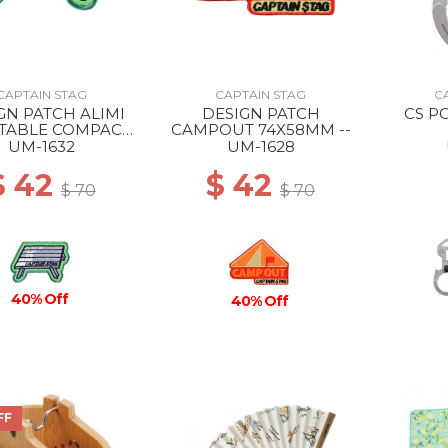
CAPTAIN STAG
CAPTAIN STAG
C
GN PATCH ALIMI
DESIGN PATCH
CS P
 TABLE COMPACT
CAMPOUT 74X58MM --
76X52MM --
UM-1632
UM-1628
$ 42
$ 42
$ 70
$ 70
40% Off
40% Off
FF