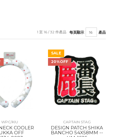
1 至 16 / 32 件產品
每頁顯示
產品
SALE
F
20%OFF
WPC/KIU
CAPTAIN STAG
DESIGN PATCH SHIKA
UKKA OFF
BANCHO 54X58MM --