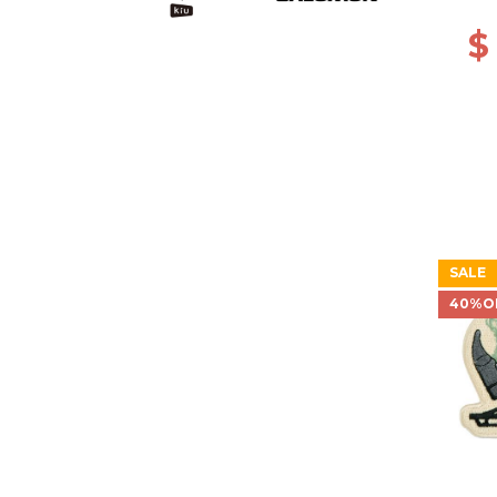
$
SALE
40%O