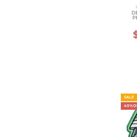
D
P
SALE
40%O