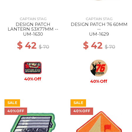
CAPTAIN STAG
CAPTAIN STAG
DESIGN PATCH
DESIGN PATCH 76 60MM
LANTERN 53X77MM --
--
UM-1630
UM-1629
$ 42
$ 42
$ 70
$ 70
40% Off
40% Off
SALE
SALE
40%OFF
40%OFF