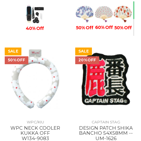
60% Off
50% Off
50% Off
40% Off
SALE
SALE
50%OFF
20%OFF
40% Off
WPC/KIU
CAPTAIN STAG
WPC NECK COOLER
DESIGN PATCH SHIKA
KUKKA OFF
BANCHO 54X58MM --
W134-9083
UM-1626