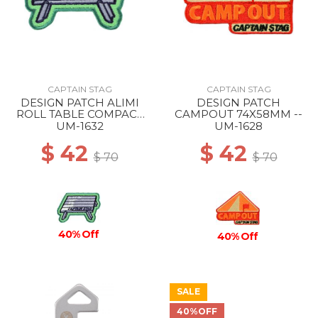
CAPTAIN STAG
CAPTAIN STAG
DESIGN PATCH ALIMI
DESIGN PATCH
ROLL TABLE COMPACT
CAMPOUT 74X58MM --
76X52MM --
UM-1632
UM-1628
$ 42
$ 42
$ 70
$ 70
40% Off
40% Off
SALE
40%OFF