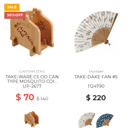
SALE
50%OFF
CAPTAIN STAG
Montbell
TAKE-WARE CS OD CAN
TAKE-DAKE FAN #5
TYPE MOSQUITO COIL
STAND --
UP-2677
1124790
$ 70
$ 220
$ 140