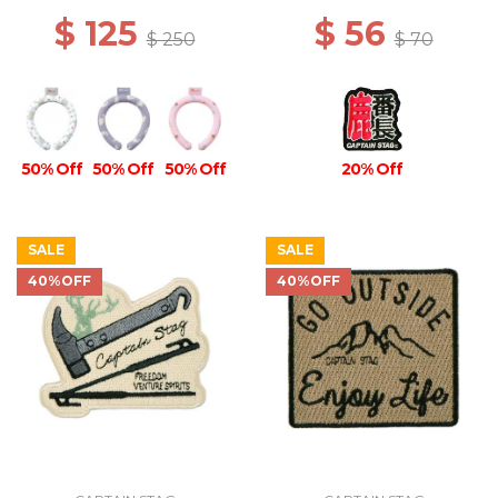
$ 125
$ 56
$ 250
$ 70
50% Off
50% Off
50% Off
20% Off
SALE
SALE
40%OFF
40%OFF