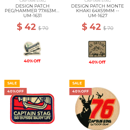
CAPTAIN STAG
CAPTAIN STAG
DESIGN PATCH
DESIGN PATCH MONTE
PEG/HAMMER 77X63MM
KHAKI 64X59MM --
--
UM-1631
UM-1627
$ 42
$ 42
$ 70
$ 70
40% Off
40% Off
SALE
SALE
40%OFF
40%OFF