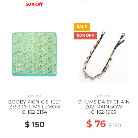
50% Off
SALE
60%OFF
Chums
Chums
BOOBY PICNIC SHEET
CHUMS DAISY CHAIN
Z353 CHUMS LEMON
Z021 RAINBOW
CH62-2134
CH62-1965
$ 76
$ 150
$ 190