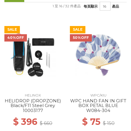
1 至 16 / 32 件產品
每頁顯示
產品
SALE
SALE
40%OFF
50%OFF
HELINOX
WPC/KIU
HELIDROP (DROPZONE)
WPC HAND FAN IN GIFT
Black/F11 Steel Grey
BOX PETAL BLUE
10003177
W084-304
$ 396
$ 75
$ 660
$ 150