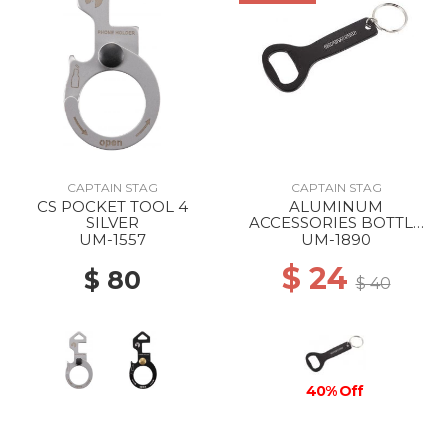
CAPTAIN STAG
CAPTAIN STAG
CS POCKET TOOL 4
ALUMINUM
SILVER
ACCESSORIES BOTTLE
OPENER STANDARD
UM-1557
UM-1890
$ 24
$ 80
$ 40
40% Off