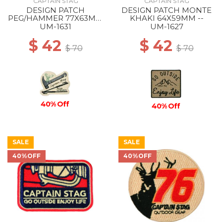
CAPTAIN STAG
CAPTAIN STAG
DESIGN PATCH
DESIGN PATCH MONTE
PEG/HAMMER 77X63MM
KHAKI 64X59MM --
--
UM-1631
UM-1627
$ 42
$ 42
$ 70
$ 70
40% Off
40% Off
SALE
SALE
40%OFF
40%OFF