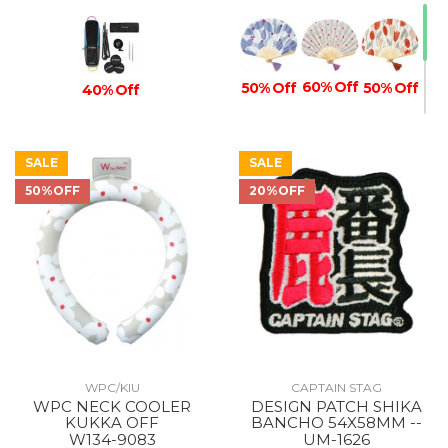
60% Off
50% Off
50% Off
40% Off
SALE
SALE
50%OFF
20%OFF
40% Off
WPC/KIU
CAPTAIN STAG
WPC NECK COOLER
DESIGN PATCH SHIKA
KUKKA OFF
BANCHO 54X58MM --
W134-9083
UM-1626