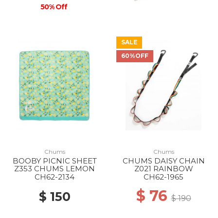
50% Off
SALE
60%OFF
Chums
Chums
BOOBY PICNIC SHEET
CHUMS DAISY CHAIN
Z353 CHUMS LEMON
Z021 RAINBOW
CH62-2134
CH62-1965
$ 76
$ 150
$ 190