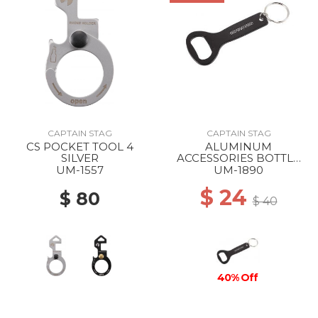
CAPTAIN STAG
CAPTAIN STAG
CS POCKET TOOL 4
ALUMINUM
SILVER
ACCESSORIES BOTTLE
OPENER STANDARD
UM-1557
UM-1890
$ 24
$ 80
$ 40
40% Off