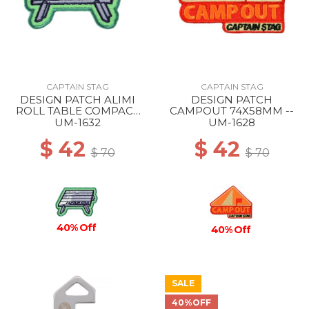
CAPTAIN STAG
CAPTAIN STAG
DESIGN PATCH ALIMI
DESIGN PATCH
ROLL TABLE COMPACT
CAMPOUT 74X58MM --
76X52MM --
UM-1632
UM-1628
$ 42
$ 42
$ 70
$ 70
40% Off
40% Off
SALE
40%OFF