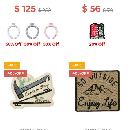
$ 125
$ 56
$ 250
$ 70
50% Off
50% Off
50% Off
20% Off
SALE
SALE
40%OFF
40%OFF