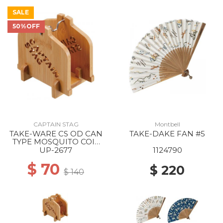
SALE
50%OFF
CAPTAIN STAG
Montbell
TAKE-WARE CS OD CAN
TAKE-DAKE FAN #5
TYPE MOSQUITO COIL
STAND --
UP-2677
1124790
$ 70
$ 220
$ 140