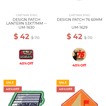
CAPTAIN STAG
CAPTAIN STAG
DESIGN PATCH
DESIGN PATCH 76 60MM
LANTERN 53X77MM --
--
UM-1630
UM-1629
$ 42
$ 42
$ 70
$ 70
40% Off
40% Off
SALE
SALE
40%OFF
40%OFF