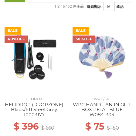
1 至 16 / 32 件產品
每頁顯示
產品
SALE
SALE
40%OFF
50%OFF
HELINOX
WPC/KIU
HELIDROP (DROPZONE)
WPC HAND FAN IN GIFT
Black/F11 Steel Grey
BOX PETAL BLUE
10003177
W084-304
$ 396
$ 75
$ 660
$ 150