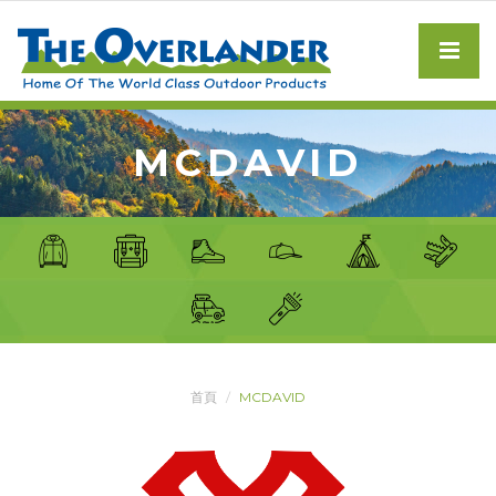
MCDAVID
首頁
MCDAVID