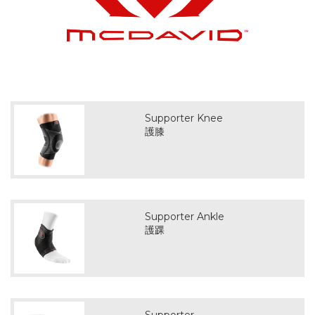
Supporter Knee
護膝
Supporter Ankle
護踝