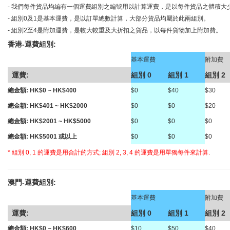
- 我們每件貨品均編有一個運費組別之編號用以計算運費，是以每件貨品之體積大
- 組別0及1是基本運費，是以訂單總數計算，大部分貨品均屬於此兩組別。
- 組別2至4是附加運費，是較大較重及大折扣之貨品，以每件貨物加上附加費。
香港-運費組別:
o
基本運費
附加費
運費:
組別 0
組別 1
組別 2
總金額: HK$0 ~ HK$400
$0
$40
$30
總金額: HK$401 ~ HK$2000
$0
$0
$20
總金額: HK$2001 ~ HK$5000
$0
$0
$0
總金額: HK$5001 或以上
$0
$0
$0
* 組別 0, 1 的運費是用合計的方式; 組別 2, 3, 4 的運費是用單獨每件來計算.
澳門-運費組別:
o
基本運費
附加費
運費:
組別 0
組別 1
組別 2
總金額: HK$0 ~ HK$600
$10
$50
$40