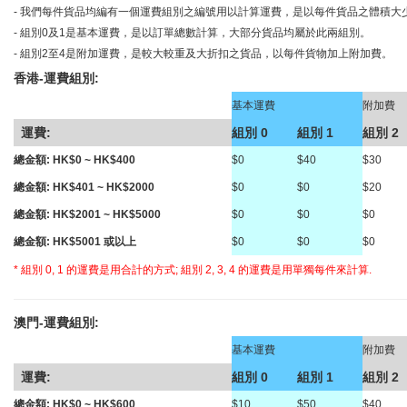
- 我們每件貨品均編有一個運費組別之編號用以計算運費，是以每件貨品之體積大
- 組別0及1是基本運費，是以訂單總數計算，大部分貨品均屬於此兩組別。
- 組別2至4是附加運費，是較大較重及大折扣之貨品，以每件貨物加上附加費。
香港-運費組別:
o
基本運費
附加費
運費:
組別 0
組別 1
組別 2
總金額: HK$0 ~ HK$400
$0
$40
$30
總金額: HK$401 ~ HK$2000
$0
$0
$20
總金額: HK$2001 ~ HK$5000
$0
$0
$0
總金額: HK$5001 或以上
$0
$0
$0
* 組別 0, 1 的運費是用合計的方式; 組別 2, 3, 4 的運費是用單獨每件來計算.
澳門-運費組別:
o
基本運費
附加費
運費:
組別 0
組別 1
組別 2
總金額: HK$0 ~ HK$600
$10
$50
$40