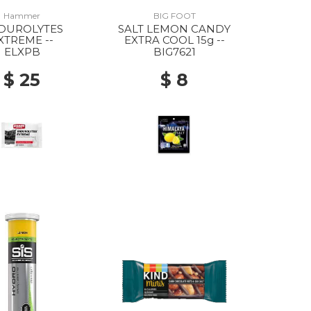
Hammer
BIG FOOT
DUROLYTES
SALT LEMON CANDY
XTREME --
EXTRA COOL 15g --
ELXPB
BIG7621
$ 25
$ 8