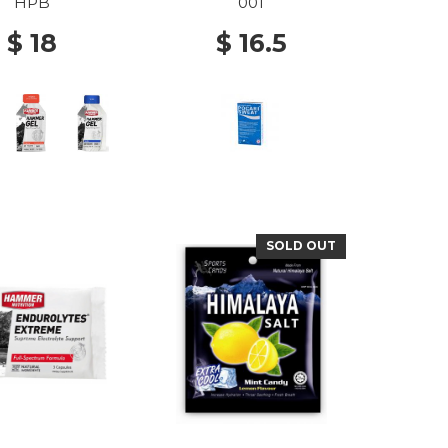
HPB
001
$ 18
$ 16.5
SOLD OUT