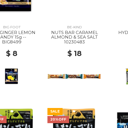
BIG FOOT
BE-KIND
 GINGER LEMON
NUTS BAR CARAMEL
HYD
ANDY 15g --
ALMOND & SEA SALT
BIG8499
10230483
$ 8
$ 18
SALE
FF
20%OFF