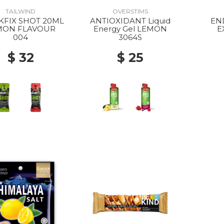
TAILWIND
OVERSTIMS
KFIX SHOT 20ML
ANTIOXIDANT Liquid
EN
MON FLAVOUR
Energy Gel LEMON
E
004
3064S
$ 32
$ 25