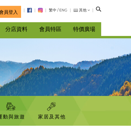
搜
繁中
/
ENG
其他
會員登入
尋
分店資料
會員特區
特價廣場
運動與旅遊
家居及其他