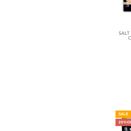
SALT
C
SALE
20%O