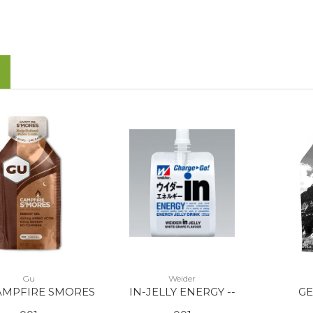
Gu
Weider
AMPFIRE SMORES
IN-JELLY ENERGY --
G