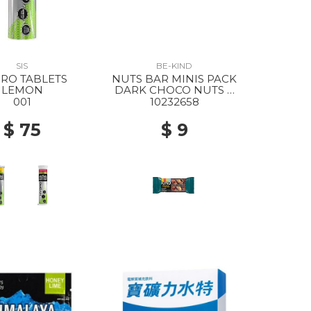
SIS
BE-KIND
RO TABLETS
NUTS BAR MINIS PACK
LEMON
DARK CHOCO NUTS &
SEASALT
001
10232658
$ 75
$ 9