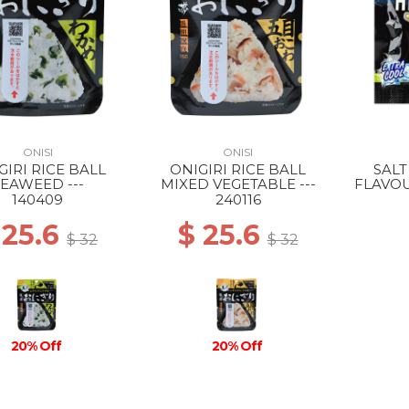
ONISI
ONISI
GIRI RICE BALL
ONIGIRI RICE BALL
SALT
EAWEED ---
MIXED VEGETABLE ---
FLAVOU
140409
240116
 25.6
$ 25.6
$ 32
$ 32
20% Off
20% Off