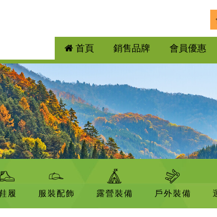
首頁
銷售品牌
會員優惠
鞋履
服裝配飾
露營裝備
戶外裝備