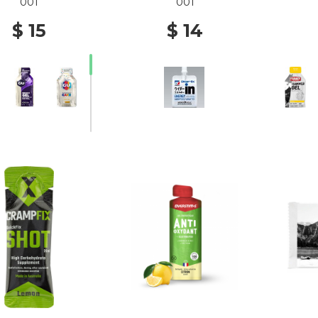
001
001
$ 15
$ 14