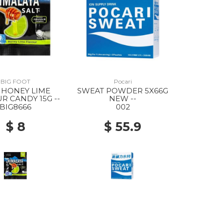
BIG FOOT
Pocari
 HONEY LIME
SWEAT POWDER 5X66G
R CANDY 15G --
NEW --
BIG8666
002
$ 8
$ 55.9