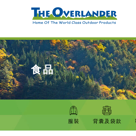
食品
服裝
背囊及袋款