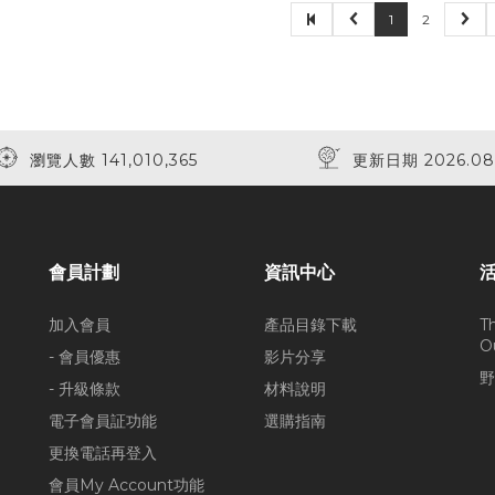
1
2
瀏覽人數 141,010,365
更新日期 2026.08
會員計劃
資訊中心
加入會員
產品目錄下載
T
O
- 會員優惠
影片分享
野
- 升級條款
材料說明
電子會員証功能
選購指南
更換電話再登入
會員My Account功能