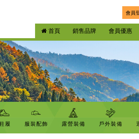
會員
首頁
銷售品牌
會員優惠
鞋履
服裝配飾
露營裝備
戶外裝備