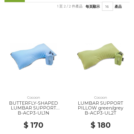
1 至 2 / 2 件產品
每頁顯示
產品
Cocoon
Cocoon
BUTTERFLY-SHAPED
LUMBAR SUPPORT
LUMBAR SUPPORT
PILLOW green/grey
MICROFIBER NEW
B-ACP3-UL1N
B-ACP3-UL2T
LIGHT BLUE/ GREY
$ 170
$ 180