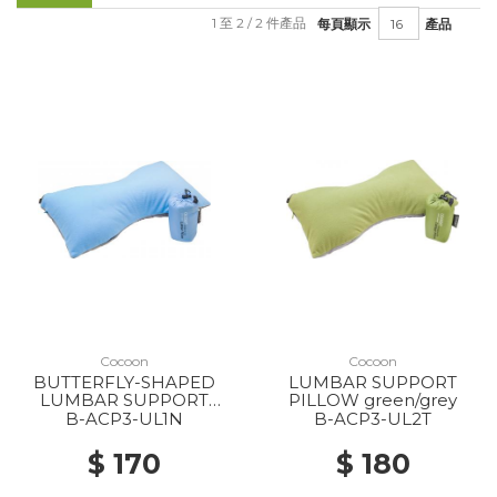
1 至 2 / 2 件產品
每頁顯示
產品
Cocoon
Cocoon
BUTTERFLY-SHAPED
LUMBAR SUPPORT
LUMBAR SUPPORT
PILLOW green/grey
MICROFIBER NEW
B-ACP3-UL1N
B-ACP3-UL2T
LIGHT BLUE/ GREY
$ 170
$ 180