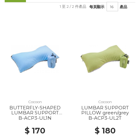
1 至 2 / 2 件產品
每頁顯示
產品
Cocoon
Cocoon
BUTTERFLY-SHAPED
LUMBAR SUPPORT
LUMBAR SUPPORT
PILLOW green/grey
MICROFIBER NEW
B-ACP3-UL1N
B-ACP3-UL2T
LIGHT BLUE/ GREY
$ 170
$ 180