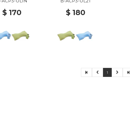
ROFIBER NEW
-ACP3-UL1N
B-ACP3-UL2T
HT BLUE/ GREY
$ 170
$ 180
1