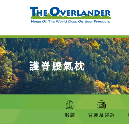
護脊腰氣枕
服裝
背囊及袋款