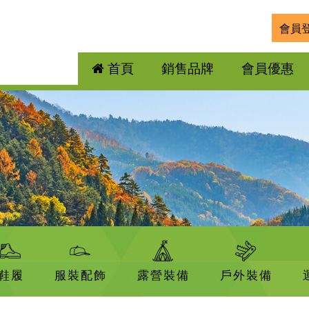
會員
首頁
銷售品牌
會員優惠
鞋履
服裝配飾
露營裝備
戶外裝備