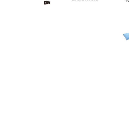
MIC
B
LIG