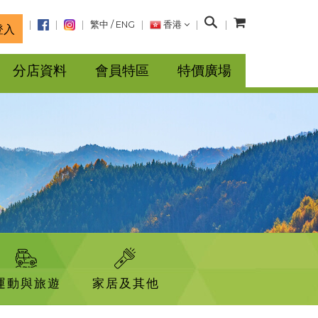
搜
繁中
/
ENG
香港
登入
尋
分店資料
會員特區
特價廣場
運動與旅遊
家居及其他