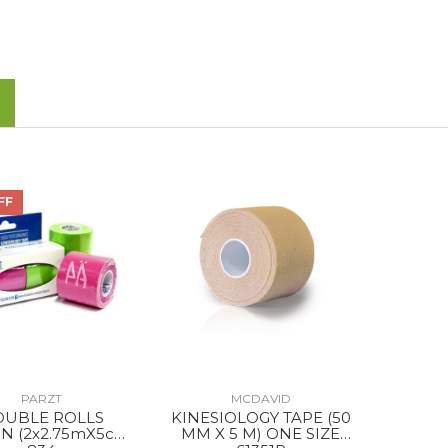
FF
PARZT
MCDAVID
UBLE ROLLS
KINESIOLOGY TAPE (50
N (2x2.75mX5cm)
MM X 5 M) ONE SIZE