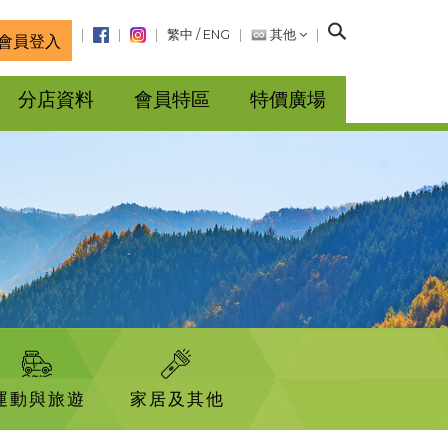
搜
繁中
/
ENG
其他
會員登入
尋
分店資料
會員特區
特價廣場
運動與旅遊
家居及其他