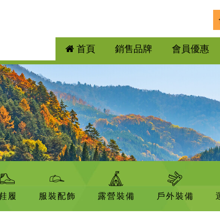
首頁
銷售品牌
會員優惠
鞋履
服裝配飾
露營裝備
戶外裝備