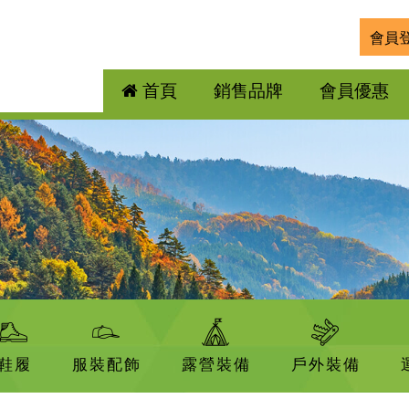
會員
首頁
銷售品牌
會員優惠
鞋履
服裝配飾
露營裝備
戶外裝備