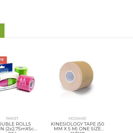
FF
PARZT
MCDAVID
UBLE ROLLS
KINESIOLOGY TAPE (50
N (2x2.75mX5cm)
MM X 5 M) ONE SIZE