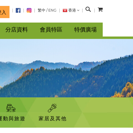
搜
繁中
/
ENG
香港
登入
尋
分店資料
會員特區
特價廣場
運動與旅遊
家居及其他