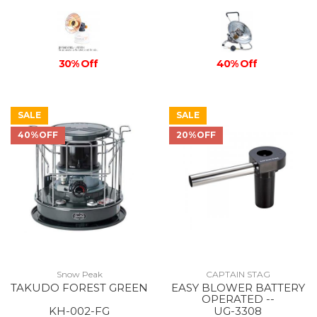
30% Off
40% Off
SALE
SALE
40%OFF
20%OFF
Snow Peak
CAPTAIN STAG
TAKUDO FOREST GREEN
EASY BLOWER BATTERY
OPERATED --
KH-002-FG
UG-3308