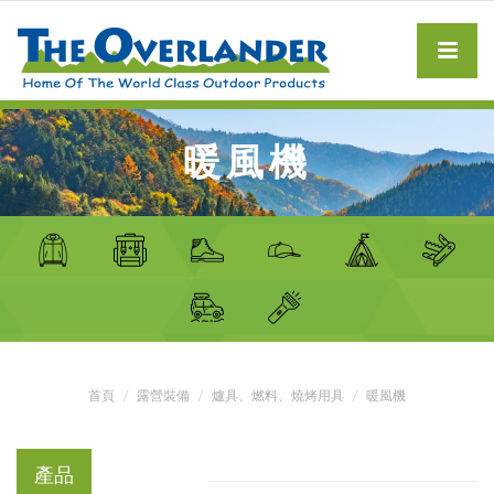
暖風機
首頁
露營裝備
爐具、燃料、燒烤用具
暖風機
產品