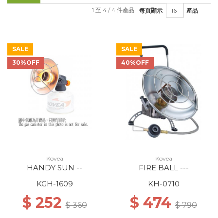
1 至 4 / 4 件產品
每頁顯示
產品
SALE
SALE
30%OFF
40%OFF
Kovea
Kovea
HANDY SUN --
FIRE BALL ---
KGH-1609
KH-0710
$ 252
$ 474
$ 360
$ 790