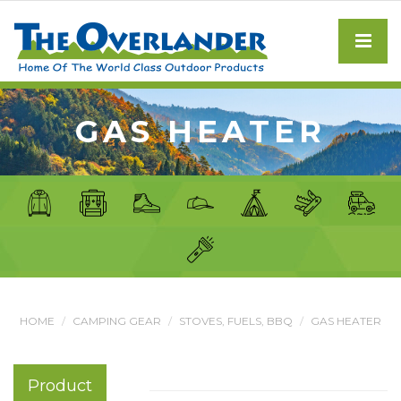
GAS HEATER
HOME
CAMPING GEAR
STOVES, FUELS, BBQ
GAS HEATER
Product