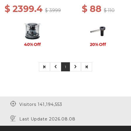
$ 2399.4
$ 88
$ 3999
$ 110
40% Off
20% Off
1
Visitors 141,194,553
Last Update 2026.08.08