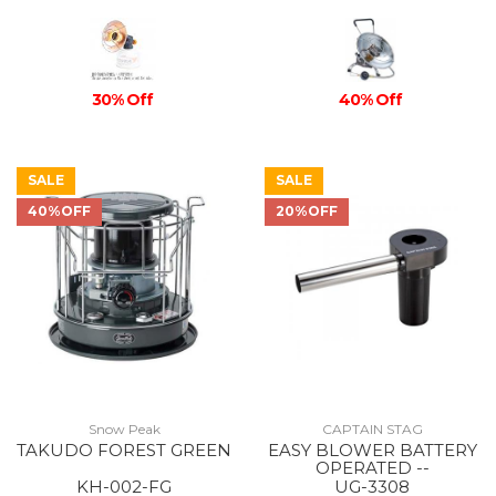
30% Off
40% Off
SALE
SALE
40%OFF
20%OFF
Snow Peak
CAPTAIN STAG
TAKUDO FOREST GREEN
EASY BLOWER BATTERY
OPERATED --
KH-002-FG
UG-3308