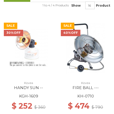
1 to 4 / 4 Products
Show
Product
SALE
SALE
30%OFF
40%OFF
Kovea
Kovea
HANDY SUN --
FIRE BALL ---
KGH-1609
KH-0710
$ 252
$ 474
$ 360
$ 790