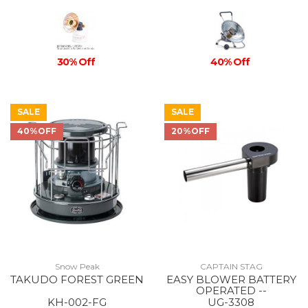
30% Off
40% Off
SALE
SALE
40%OFF
20%OFF
Snow Peak
CAPTAIN STAG
TAKUDO FOREST GREEN
EASY BLOWER BATTERY
OPERATED --
KH-002-FG
UG-3308