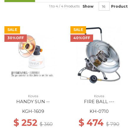
1 to 4 / 4 Products
Show
Product
SALE
SALE
30%OFF
40%OFF
Kovea
Kovea
HANDY SUN --
FIRE BALL ---
KGH-1609
KH-0710
$ 252
$ 474
$ 360
$ 790