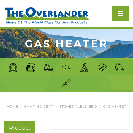
GAS HEATER
HOME
CAMPING GEAR
STOVES, FUELS, BBQ
GAS HEATER
Product