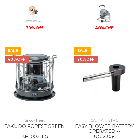
30% Off
40% Off
SALE
SALE
40%OFF
20%OFF
Snow Peak
CAPTAIN STAG
TAKUDO FOREST GREEN
EASY BLOWER BATTERY
OPERATED --
KH-002-FG
UG-3308