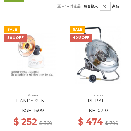
1 至 4 / 4 件產品
每頁顯示
產品
SALE
SALE
30%OFF
40%OFF
Kovea
Kovea
HANDY SUN --
FIRE BALL ---
KGH-1609
KH-0710
$ 252
$ 474
$ 360
$ 790