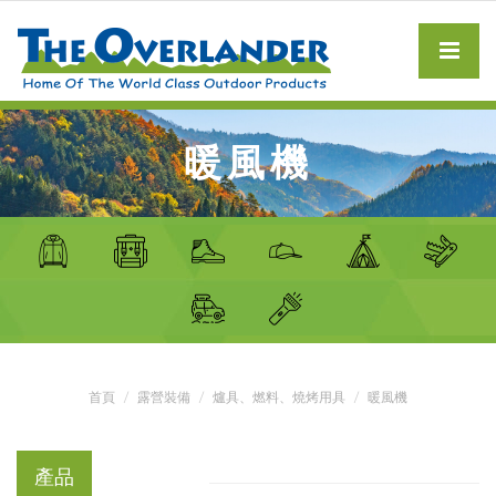
暖風機
首頁
露營裝備
爐具、燃料、燒烤用具
暖風機
產品