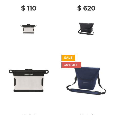
$ 110
$ 620
SALE
30%OFF