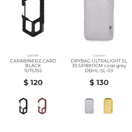
Gerber
Cocoon
CARABINER,E,CARD
DRYBAG ULTRALIGHT 5L
BLACK
30.5X18X11CM coral grey
1075355
DBHL-5L-03
$ 120
$ 130