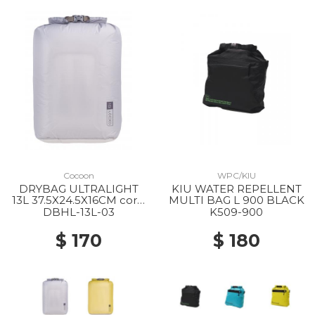
Cocoon
WPC/KIU
DRYBAG ULTRALIGHT
KIU WATER REPELLENT
13L 37.5X24.5X16CM coral
MULTI BAG L 900 BLACK
grey
DBHL-13L-03
K509-900
$ 170
$ 180