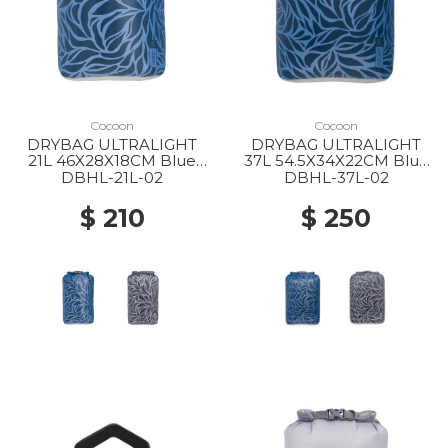
Cocoon
Cocoon
DRYBAG ULTRALIGHT
DRYBAG ULTRALIGHT
21L 46X28X18CM Blue
37L 54.5X34X22CM Blue
leaves
leaves
DBHL-21L-02
DBHL-37L-02
$ 210
$ 250