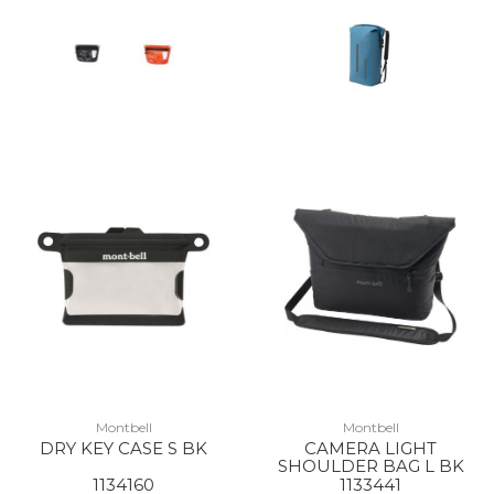
Montbell
Montbell
DRY KEY CASE S BK
CAMERA LIGHT
SHOULDER BAG L BK
1134160
1133441