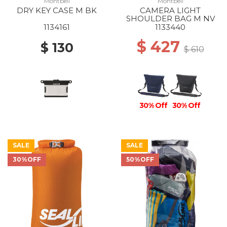
Montbell
Montbell
DRY KEY CASE M BK
CAMERA LIGHT
SHOULDER BAG M NV
1134161
1133440
$ 427
$ 130
$ 610
30% Off
30% Off
SALE
SALE
30%OFF
50%OFF