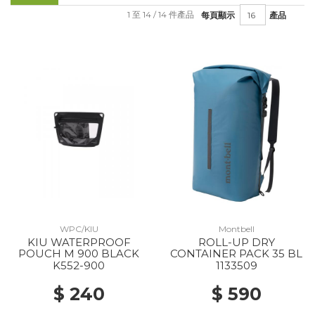
1 至 14 / 14 件產品
每頁顯示
產品
WPC/KIU
Montbell
KIU WATERPROOF
ROLL-UP DRY
POUCH M 900 BLACK
CONTAINER PACK 35 BL
K552-900
1133509
$ 240
$ 590