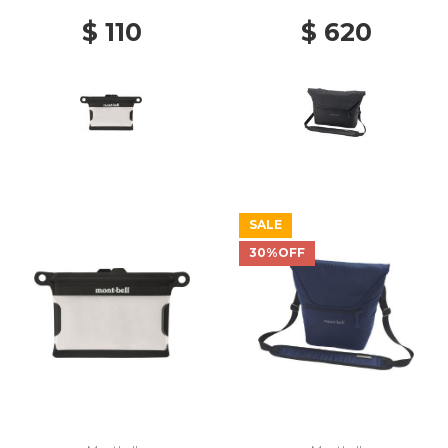
$ 110
$ 620
SALE
30%OFF