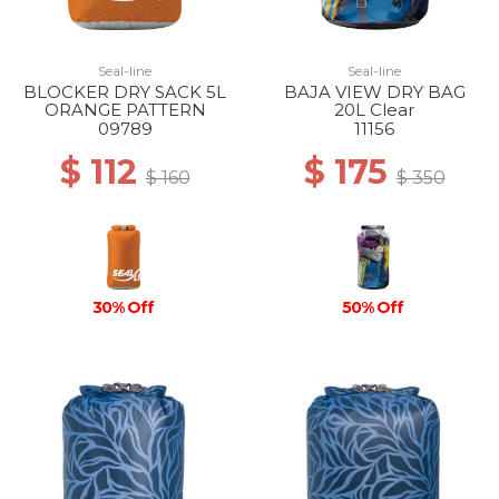
Seal-line
Seal-line
BLOCKER DRY SACK 5L
BAJA VIEW DRY BAG
ORANGE PATTERN
20L Clear
09789
11156
$ 112
$ 175
$ 160
$ 350
30% Off
50% Off