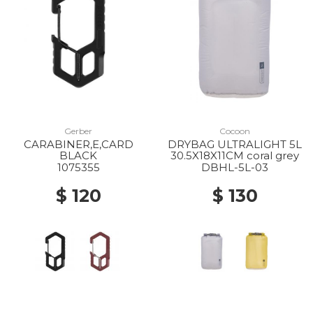
Gerber
Cocoon
CARABINER,E,CARD
DRYBAG ULTRALIGHT 5L
BLACK
30.5X18X11CM coral grey
1075355
DBHL-5L-03
$ 120
$ 130