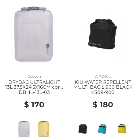
Cocoon
WPC/KIU
DRYBAG ULTRALIGHT
KIU WATER REPELLENT
13L 37.5X24.5X16CM coral
MULTI BAG L 900 BLACK
grey
DBHL-13L-03
K509-900
$ 170
$ 180