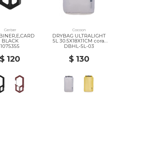
Gerber
Cocoon
BINER,E,CARD
DRYBAG ULTRALIGHT
BLACK
5L 30.5X18X11CM coral
grey
1075355
DBHL-5L-03
$ 120
$ 130