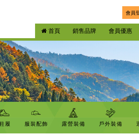
會員
首頁
銷售品牌
會員優惠
鞋履
服裝配飾
露營裝備
戶外裝備