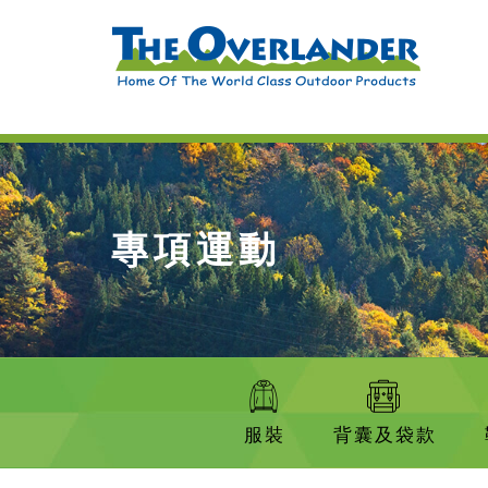
專項運動
服裝
背囊及袋款