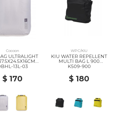
Cocoon
WPC/KIU
AG ULTRALIGHT
KIU WATER REPELLENT
37.5X24.5X16CM
MULTI BAG L 900
coral grey
BLACK
BHL-13L-03
K509-900
$ 170
$ 180