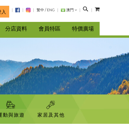
搜
繁中
/
ENG
澳門
登入
尋
分店資料
會員特區
特價廣場
運動與旅遊
家居及其他