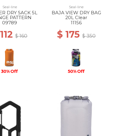
Seal-line
Seal-line
R DRY SACK 5L
BAJA VIEW DRY BAG
NGE PATTERN
20L Clear
09789
11156
 112
$ 175
$ 160
$ 350
30% Off
50% Off