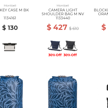
Montbell
Montbell
KEY CASE M BK
CAMERA LIGHT
BLOCKE
SHOULDER BAG M NV
ORA
1134161
1133440
$ 427
$
$ 130
$ 610
30% Off
30% Off