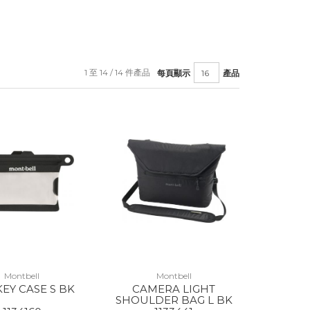
1 至 14 / 14 件產品
每頁顯示
產品
Montbell
Montbell
KEY CASE S BK
CAMERA LIGHT
SHOULDER BAG L BK