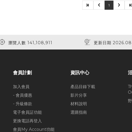
1
瀏覽人數 141,108,911
更新日期 2026.08
會員計劃
資訊中心
加入會員
產品目錄下載
T
O
- 會員優惠
影片分享
野
- 升級條款
材料說明
電子會員証功能
選購指南
更換電話再登入
會員My Account功能