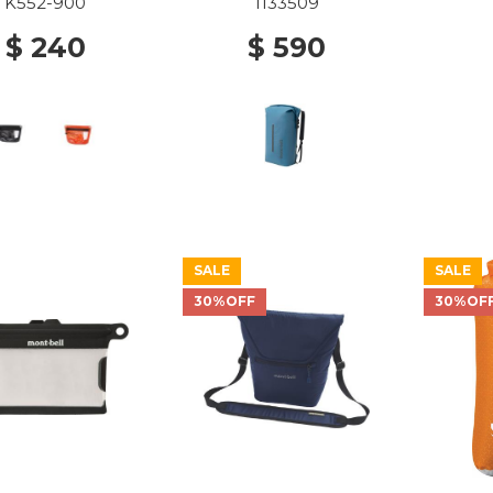
K552-900
1133509
$ 240
$ 590
SALE
SALE
30%OFF
30%OF