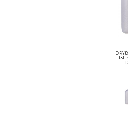
DRYB
13L 
D