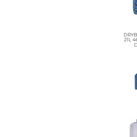
DRYB
21L 
D