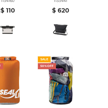
1134160
1133441
$ 110
$ 620
SALE
F
50%OFF