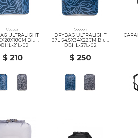
Cocoon
Cocoon
AG ULTRALIGHT
DRYBAG ULTRALIGHT
CARA
46X28X18CM Blue
37L 54.5X34X22CM Blue
leaves
leaves
BHL-21L-02
DBHL-37L-02
$ 210
$ 250