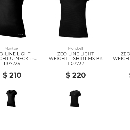
Montbell
Montbell
O-LINE LIGHT
ZEO-LINE LIGHT
ZEO
GHT U-NECK T-
WEIGHT T-SHIRT MS BK
WEIGHT
HIRT WS BK
1107739
1107737
$ 210
$ 220