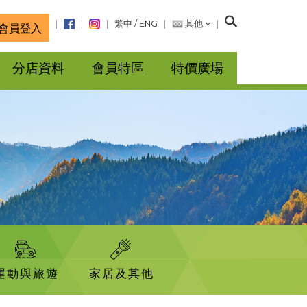
搜
繁中
/
ENG
其他
會員登入
尋
分店資料
會員特區
特價廣場
運動與旅遊
家居及其他