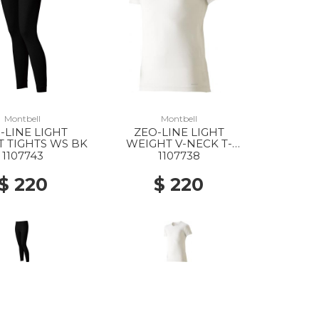
Montbell
Montbell
-LINE LIGHT
ZEO-LINE LIGHT
 TIGHTS WS BK
WEIGHT V-NECK T-
SHIRT MS WT
1107743
1107738
$ 220
$ 220