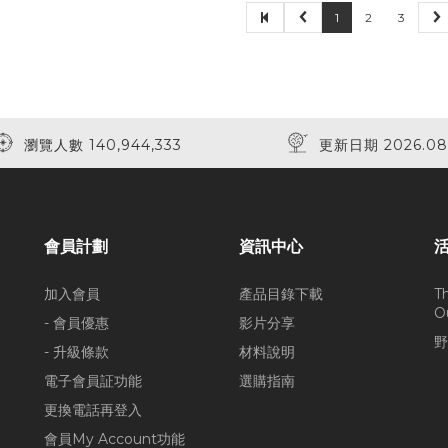
1
2
3
瀏覽人數 140,944,333
更新日期 2026.08
會員計劃
資訊中心
加入會員
產品目錄下載
T
O
- 會員優惠
影片分享
野
- 升級條款
材料說明
電子會員証功能
選購指南
更換電話再登入
會員My Account功能