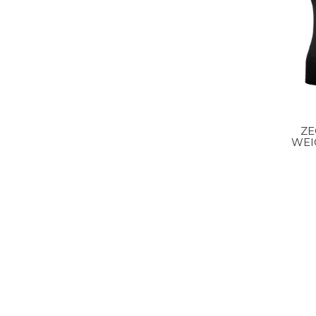
ZE
WEI
S