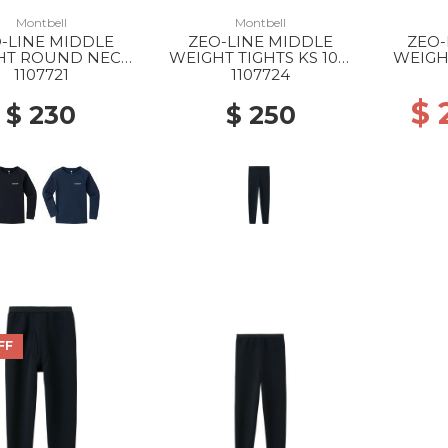
Montbell
Montbell
-LINE MIDDLE
ZEO-LINE MIDDLE
ZEO-
HT ROUND NECK
WEIGHT TIGHTS KS 105-
WEIGHT
T KS 105-120 BK
120 BK
1107721
1107724
$
$ 230
$ 250
FF