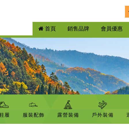
首頁
銷售品牌
會員優惠
鞋履
服裝配飾
露營裝備
戶外裝備