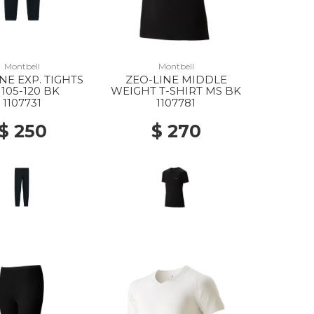
Montbell
Montbell
NE EXP. TIGHTS
ZEO-LINE MIDDLE
 105-120 BK
WEIGHT T-SHIRT MS BK
1107731
1107781
$ 250
$ 270