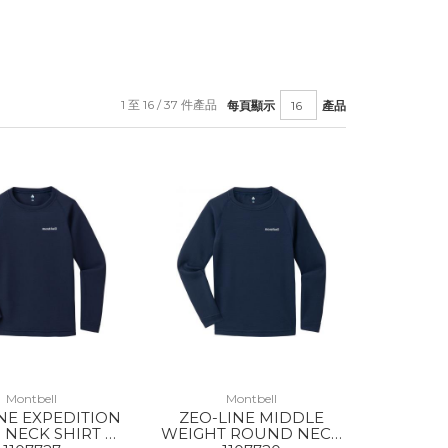
1 至 16 / 37 件產品
每頁顯示
產品
Montbell
Montbell
NE EXPEDITION
ZEO-LINE MIDDLE
NECK SHIRT KS
WEIGHT ROUND NECK