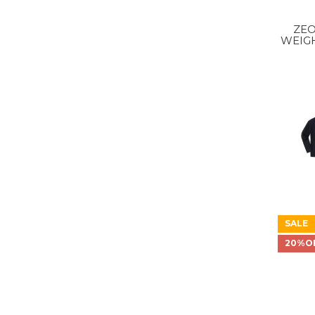
ZEO
WEIG
SHIR
SALE
20%O