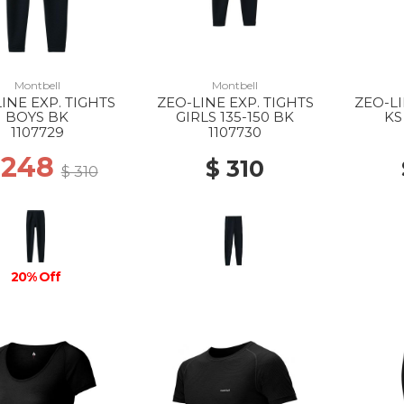
Montbell
Montbell
INE EXP. TIGHTS
ZEO-LINE EXP. TIGHTS
ZEO-LI
BOYS BK
GIRLS 135-150 BK
KS
1107729
1107730
 248
$ 310
$ 310
20% Off