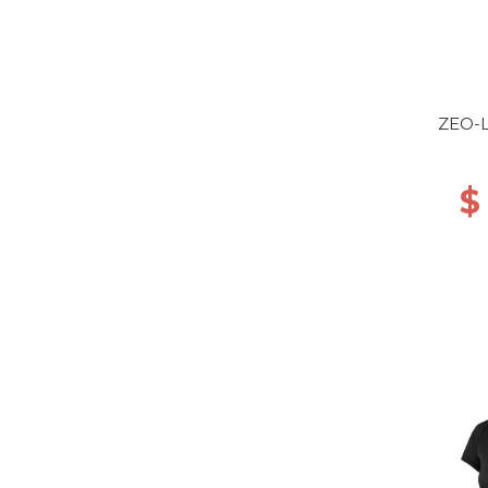
ZEO-L
$