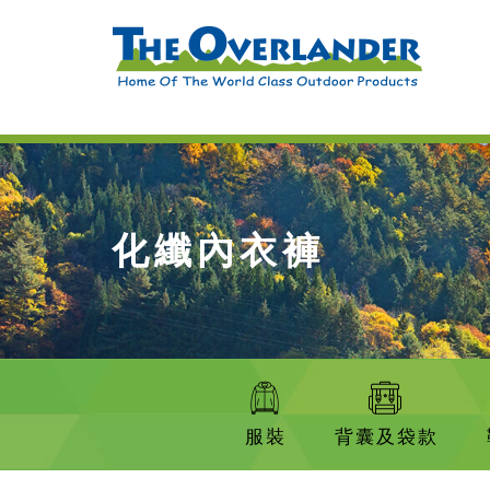
化纖內衣褲
服裝
背囊及袋款