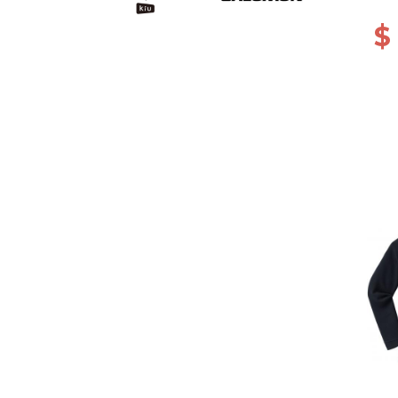
ANT
$