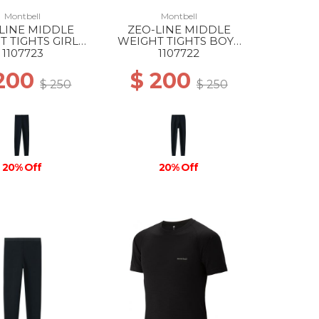
Montbell
Montbell
LINE MIDDLE
ZEO-LINE MIDDLE
 TIGHTS GIRLS
WEIGHT TIGHTS BOYS
BK
BK
1107723
1107722
 200
$ 200
$ 250
$ 250
20% Off
20% Off