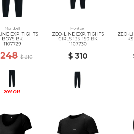
Montbell
Montbell
INE EXP. TIGHTS
ZEO-LINE EXP. TIGHTS
ZEO-LI
BOYS BK
GIRLS 135-150 BK
KS
1107729
1107730
 248
$ 310
$ 310
20% Off