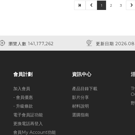
1
2
3
瀏覽人數 141,177,262
更新日期 2026.08
會員計劃
資訊中心
加入會員
產品目錄下載
T
O
- 會員優惠
影片分享
野
- 升級條款
材料說明
電子會員証功能
選購指南
更換電話再登入
會員My Account功能