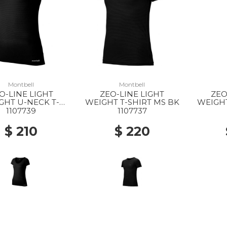
Montbell
Montbell
O-LINE LIGHT
ZEO-LINE LIGHT
ZEO
GHT U-NECK T-
WEIGHT T-SHIRT MS BK
WEIGHT
HIRT WS BK
1107739
1107737
$ 210
$ 220