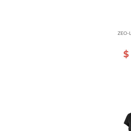
ZEO-L
$