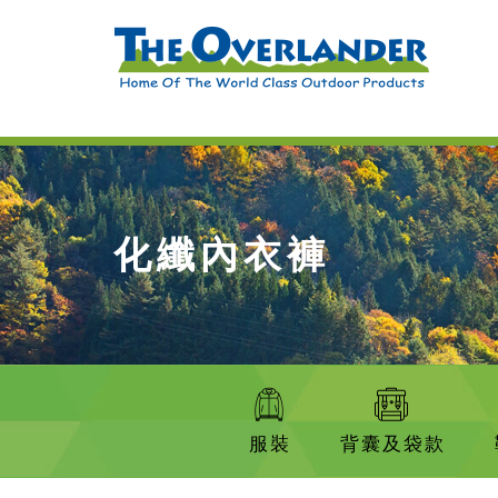
化纖內衣褲
服裝
背囊及袋款