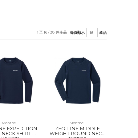
1 至 16 / 38 件產品
每頁顯示
產品
Montbell
Montbell
NE EXPEDITION
ZEO-LINE MIDDLE
NECK SHIRT KS
WEIGHT ROUND NECK