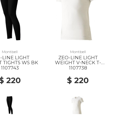
Montbell
Montbell
-LINE LIGHT
ZEO-LINE LIGHT
 TIGHTS WS BK
WEIGHT V-NECK T-
SHIRT MS WT
1107743
1107738
$ 220
$ 220