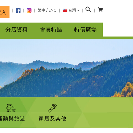
搜
繁中
/
ENG
台灣
登入
尋
分店資料
會員特區
特價廣場
運動與旅遊
家居及其他