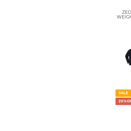
ZEO
WEIG
SHIR
SALE
20%O