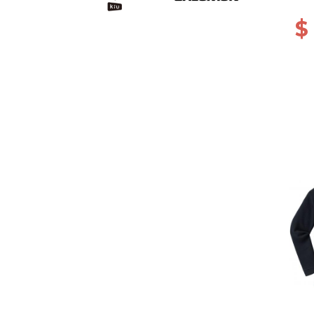
ANT
$