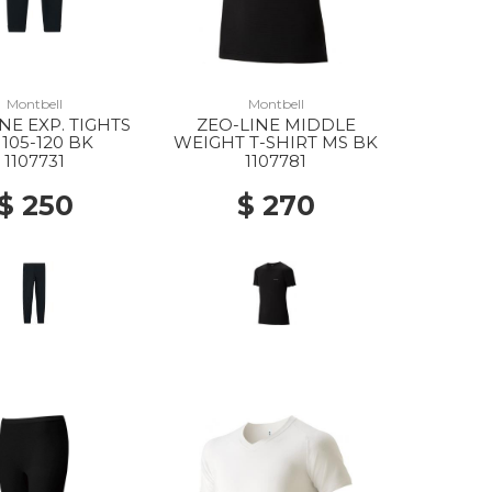
Montbell
Montbell
NE EXP. TIGHTS
ZEO-LINE MIDDLE
 105-120 BK
WEIGHT T-SHIRT MS BK
1107731
1107781
$ 250
$ 270