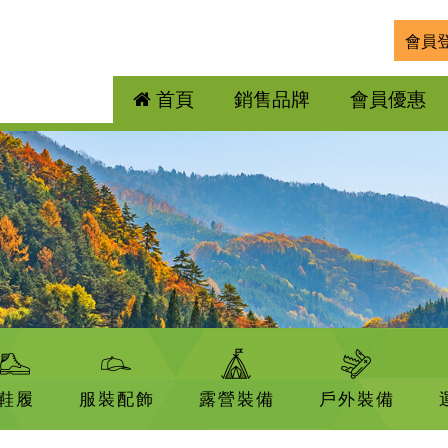
會員
首頁
銷售品牌
會員優惠
鞋履
服裝配飾
露營裝備
戶外裝備