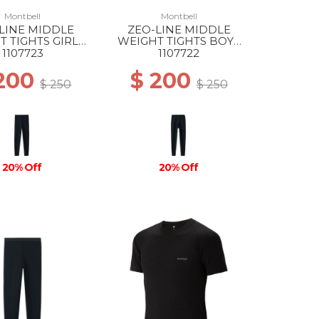
Montbell
Montbell
LINE MIDDLE
ZEO-LINE MIDDLE
 TIGHTS GIRLS
WEIGHT TIGHTS BOYS
BK
BK
1107723
1107722
 200
$ 200
$ 250
$ 250
20% Off
20% Off