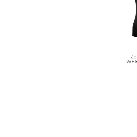
ZE
WEI
S