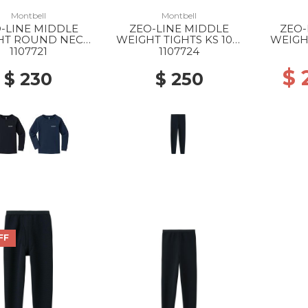
Montbell
Montbell
-LINE MIDDLE
ZEO-LINE MIDDLE
ZEO-
HT ROUND NECK
WEIGHT TIGHTS KS 105-
WEIGHT
T KS 105-120 BK
120 BK
1107721
1107724
$
$ 230
$ 250
FF