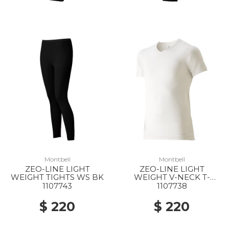
Montbell
Montbell
ZEO-LINE LIGHT
ZEO-LINE LIGHT
WEIGHT TIGHTS WS BK
WEIGHT V-NECK T-
SHIRT MS WT
1107743
1107738
$ 220
$ 220