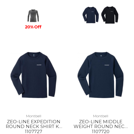
20% Off
Montbell
Montbell
ZEO-LINE EXPEDITION
ZEO-LINE MIDDLE
ROUND NECK SHIRT KS
WEIGHT ROUND NECK
135-150 NV
SHIRT KS 135-150 NV
1107727
1107720