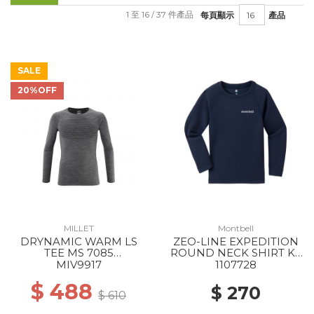
1 至 16 / 37 件產品
每頁顯示
產品
SALE
20%OFF
MILLET
Montbell
DRYNAMIC WARM LS
ZEO-LINE EXPEDITION
TEE MS 7085
ROUND NECK SHIRT KS
ANTHRACITE GREY
105-120 NV
MIV9917
1107728
$ 488
$ 270
$ 610