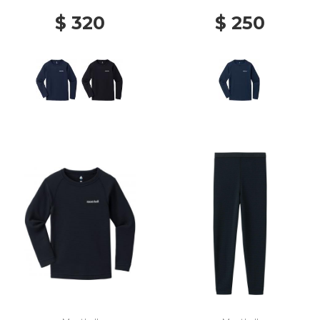
$ 320
$ 250