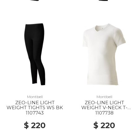
Montbell
Montbell
ZEO-LINE LIGHT
ZEO-LINE LIGHT
WEIGHT TIGHTS WS BK
WEIGHT V-NECK T-
SHIRT MS WT
1107743
1107738
$ 220
$ 220