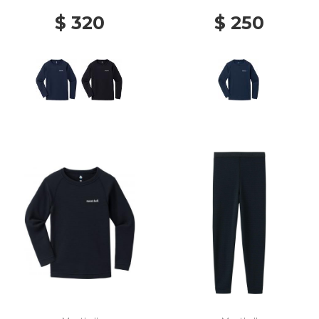
$ 320
$ 250