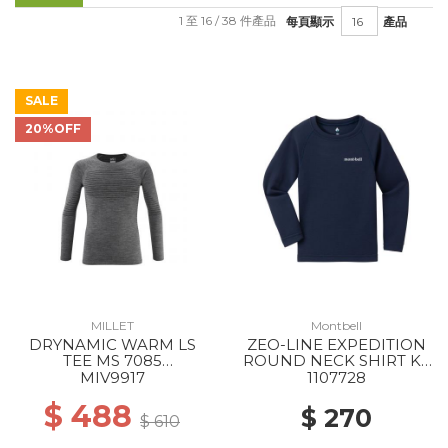
1 至 16 / 38 件產品
每頁顯示
產品
SALE
20%OFF
MILLET
Montbell
DRYNAMIC WARM LS
ZEO-LINE EXPEDITION
TEE MS 7085
ROUND NECK SHIRT KS
ANTHRACITE GREY
105-120 NV
MIV9917
1107728
$ 488
$ 270
$ 610