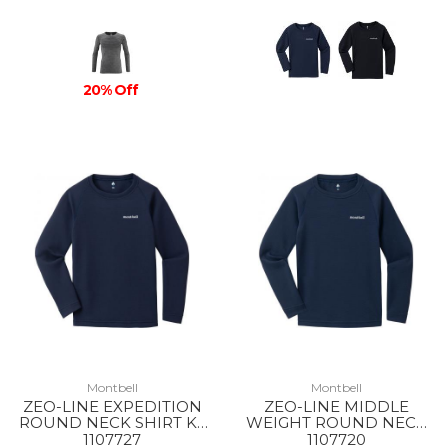
20% Off
Montbell
Montbell
ZEO-LINE EXPEDITION
ZEO-LINE MIDDLE
ROUND NECK SHIRT KS
WEIGHT ROUND NECK
135-150 NV
SHIRT KS 135-150 NV
1107727
1107720