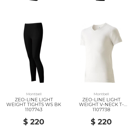
Montbell
Montbell
ZEO-LINE LIGHT
ZEO-LINE LIGHT
WEIGHT TIGHTS WS BK
WEIGHT V-NECK T-
SHIRT MS WT
1107743
1107738
$ 220
$ 220