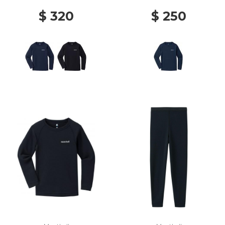
$ 320
$ 250