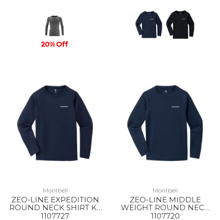
20% Off
Montbell
Montbell
ZEO-LINE EXPEDITION
ZEO-LINE MIDDLE
ROUND NECK SHIRT KS
WEIGHT ROUND NECK
135-150 NV
SHIRT KS 135-150 NV
1107727
1107720