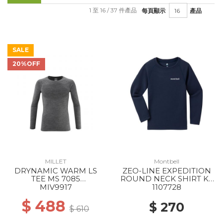
1 至 16 / 37 件產品
每頁顯示
產品
SALE
20%OFF
MILLET
Montbell
DRYNAMIC WARM LS
ZEO-LINE EXPEDITION
TEE MS 7085
ROUND NECK SHIRT KS
ANTHRACITE GREY
105-120 NV
MIV9917
1107728
$ 488
$ 270
$ 610