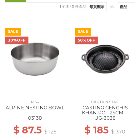
1 至 3 / 3 件產品
每頁顯示
產品
SALE
SALE
30%OFF
50%OFF
MSR
CAPTAIN STAG
ALPINE NESTING BOWL
CASTING GENGHIS
--
KHAN POT 25CM --
03138
UG-3038
$ 87.5
$ 185
$ 125
$ 370