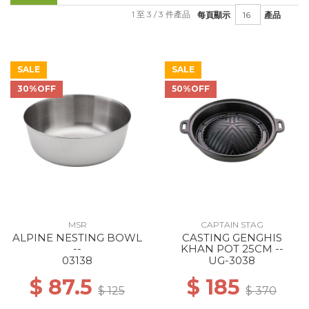
1 至 3 / 3 件產品
每頁顯示
產品
SALE
SALE
30%OFF
50%OFF
MSR
CAPTAIN STAG
ALPINE NESTING BOWL
CASTING GENGHIS
--
KHAN POT 25CM --
03138
UG-3038
$ 87.5
$ 185
$ 125
$ 370