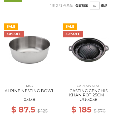
1 至 3 / 3 件產品
每頁顯示
產品
SALE
SALE
30%OFF
50%OFF
MSR
CAPTAIN STAG
ALPINE NESTING BOWL
CASTING GENGHIS
--
KHAN POT 25CM --
03138
UG-3038
$ 87.5
$ 185
$ 125
$ 370