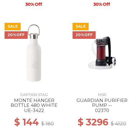
30% Off
30% Off
SALE
SALE
20%OFF
20%OFF
CAPTAIN STAG
MSR
MONTE HANGER
GUARDIAN PURIFIER
BOTTLE 480 WHITE
PUMP --
UE-3422
02370
$ 144
$ 3296
$ 180
$ 4120