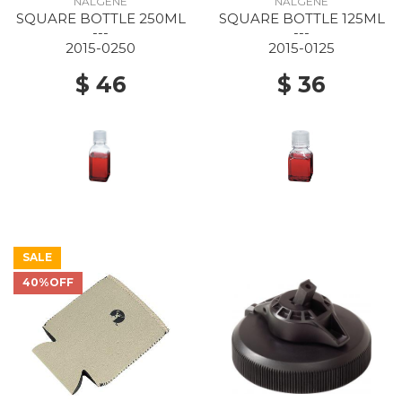
NALGENE
NALGENE
SQUARE BOTTLE 250ML
SQUARE BOTTLE 125ML
---
---
2015-0250
2015-0125
$ 46
$ 36
SALE
40%OFF