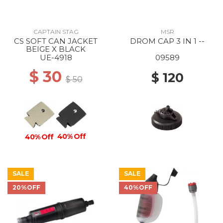
CAPTAIN STAG
MSR
CS SOFT CAN JACKET
DROM CAP 3 IN 1 --
BEIGE X BLACK
UE-4918
09589
$ 30
$ 120
$ 50
40% Off
40% Off
SALE
SALE
20%OFF
40%OFF