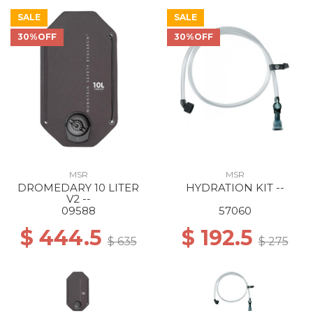
SALE
SALE
30%OFF
30%OFF
MSR
MSR
DROMEDARY 10 LITER
HYDRATION KIT --
V2 --
09588
57060
$ 444.5
$ 192.5
$ 635
$ 275