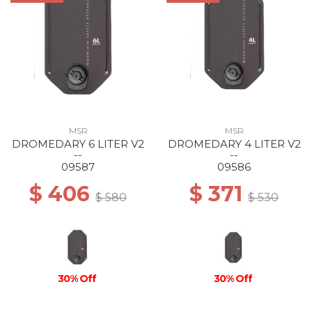
MSR
MSR
DROMEDARY 6 LITER V2
DROMEDARY 4 LITER V2
--
--
09587
09586
$ 406
$ 371
$ 580
$ 530
30% Off
30% Off