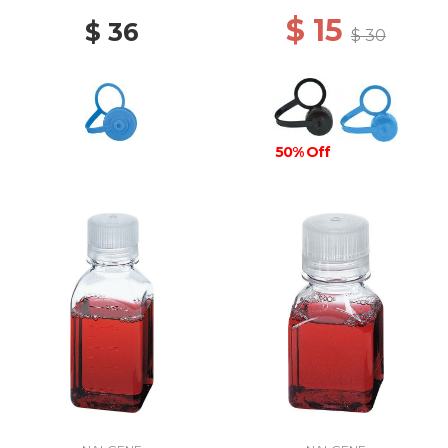
$ 15
$ 36
$ 30
50% Off