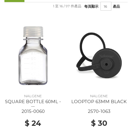
1 至 16 / 97 件產品
每頁顯示
產品
NALGENE
NALGENE
SQUARE BOTTLE 60ML -
LOOPTOP 63MM BLACK
--
2015-0060
2570-1063
$ 24
$ 30