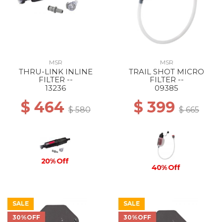
MSR
MSR
THRU-LINK INLINE
TRAIL SHOT MICRO
FILTER --
FILTER --
13236
09385
$ 464
$ 399
$ 580
$ 665
20% Off
40% Off
SALE
SALE
30%OFF
30%OFF