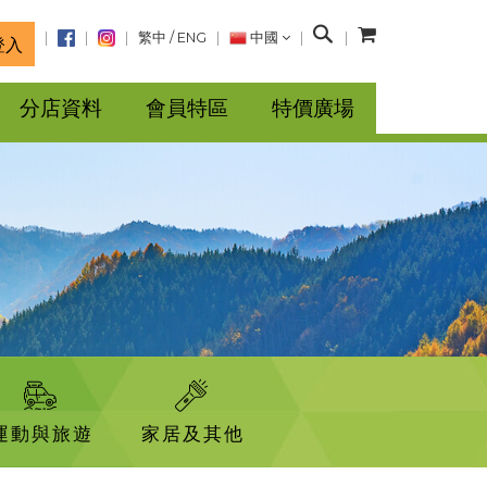
搜
繁中
/
ENG
中國
登入
尋
分店資料
會員特區
特價廣場
運動與旅遊
家居及其他