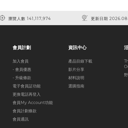
瀏覽人數 141,117,974
更新日期 2026.08
會員計劃
資訊中心
加入會員
產品目錄下載
T
O
- 會員優惠
影片分享
野
- 升級條款
材料說明
電子會員証功能
選購指南
更換電話再登入
會員My Account功能
會員計劃條款
會員通訊