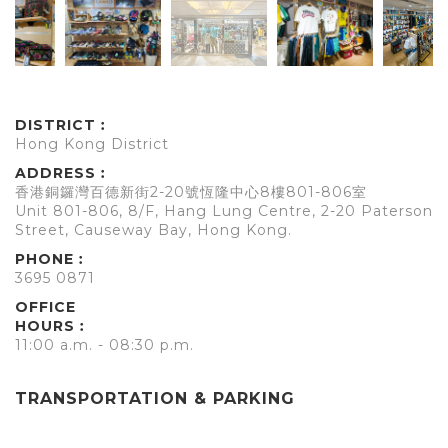
DISTRICT︰
Hong Kong District
ADDRESS︰
香港銅鑼灣百德新街2-20號恆隆中心8樓801-806室
Unit 801-806, 8/F, Hang Lung Centre, 2-20 Paterson
Street, Causeway Bay, Hong Kong.
PHONE︰
3695 0871
OFFICE
HOURS︰
11:00 a.m. - 08:30 p.m.
TRANSPORTATION & PARKING