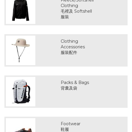
Fleece/Softshell
Clothing
毛裡及 Softshell
服裝
Clothing
Accessories
服裝配件
Packs & Bags
背囊及袋
Footwear
鞋履