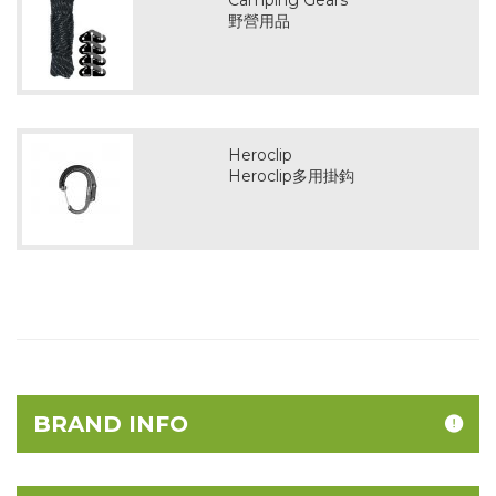
Camping Gears
野營用品
Heroclip
Heroclip多用掛鈎
BRAND INFO