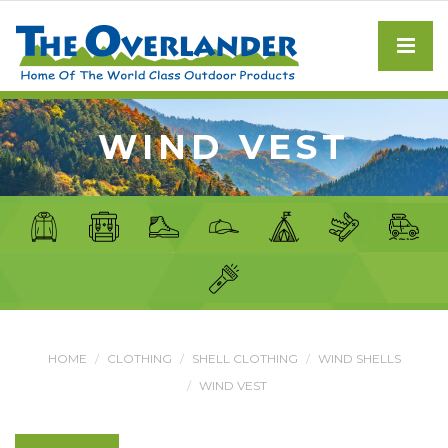
WIND VEST
HOME
CLOTHING
SHELL CLOTHING
WIND SHELLS
WIND VEST