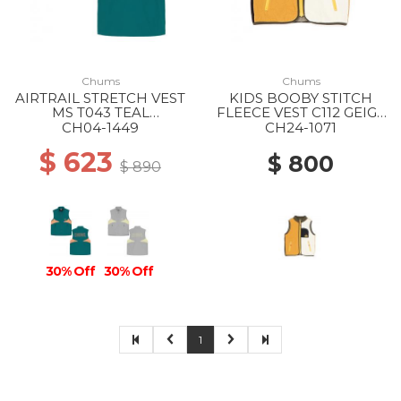
Chums
Chums
AIRTRAIL STRETCH VEST
KIDS BOOBY STITCH
MS T043 TEAL
FLEECE VEST C112 GEIGE
GREEN/ORANGE
CRAZY
CH04-1449
CH24-1071
$ 623
$ 800
$ 890
30% Off
30% Off
1