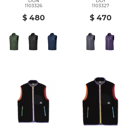
DGN
DGY
1103326
1103327
$ 480
$ 470