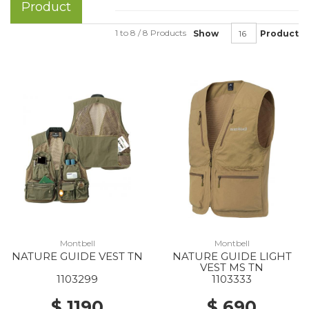
Product
1 to 8 / 8 Products
Show
Product
Montbell
Montbell
NATURE GUIDE VEST TN
NATURE GUIDE LIGHT
VEST MS TN
1103299
1103333
$ 1190
$ 690