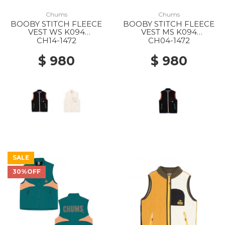
Chums
Chums
BOOBY STITCH FLEECE
BOOBY STITCH FLEECE
VEST WS K094
VEST MS K094
BLACK/RAINBOW
BLACK/RAINBOW
CH14-1472
CH04-1472
$ 980
$ 980
SALE
30%OFF