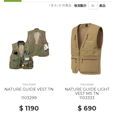
1 至 8 / 8 件產品
每頁顯示
產品
Montbell
Montbell
NATURE GUIDE VEST TN
NATURE GUIDE LIGHT
VEST MS TN
1103299
1103333
$ 1190
$ 690