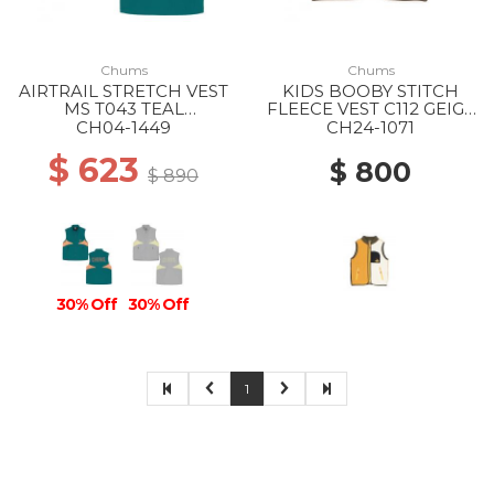
Chums
Chums
AIRTRAIL STRETCH VEST
KIDS BOOBY STITCH
MS T043 TEAL
FLEECE VEST C112 GEIGE
GREEN/ORANGE
CRAZY
CH04-1449
CH24-1071
$ 623
$ 800
$ 890
30% Off
30% Off
1