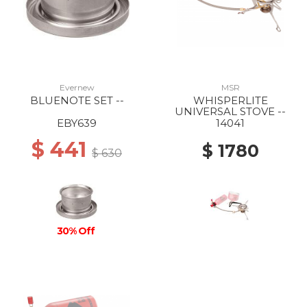
Evernew
MSR
BLUENOTE SET --
WHISPERLITE
UNIVERSAL STOVE --
EBY639
14041
$ 441
$ 1780
$ 630
30% Off