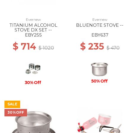
Evernew
Evernew
TITANIUM ALCOHOL
BLUENOTE STOVE --
STOVE DX SET --
EBY255
EBY637
$ 714
$ 235
$ 1020
$ 470
50% Off
30% Off
SALE
30%OFF