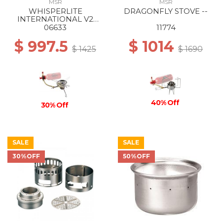
MSR
MSR
WHISPERLITE
DRAGONFLY STOVE --
INTERNATIONAL V2
STOVE --
06633
11774
$ 997.5
$ 1014
$ 1425
$ 1690
40% Off
30% Off
SALE
SALE
30%OFF
50%OFF