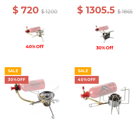
$ 720
$ 1305.5
$ 1200
$ 1865
40% Off
30% Off
SALE
SALE
30%OFF
40%OFF