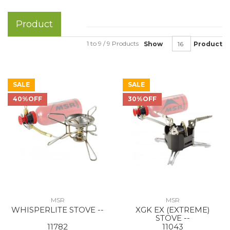
Product
1 to 9 / 9 Products
Show
Product
SALE
SALE
40%OFF
30%OFF
MSR
MSR
WHISPERLITE STOVE --
XGK EX (EXTREME)
STOVE --
11782
11043