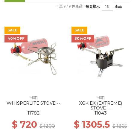
1 至 9 / 9 件產品
每頁顯示
產品
SALE
SALE
40%OFF
30%OFF
MSR
MSR
WHISPERLITE STOVE --
XGK EX (EXTREME)
STOVE --
11782
11043
$ 720
$ 1305.5
$ 1200
$ 1865