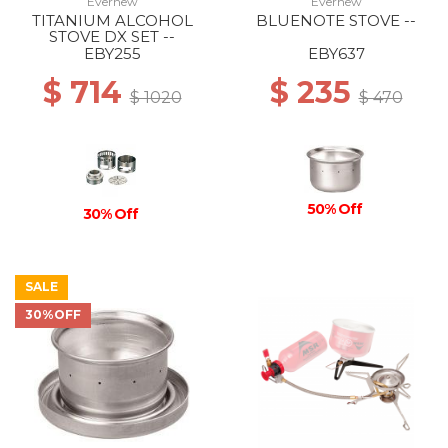
Evernew
Evernew
TITANIUM ALCOHOL
BLUENOTE STOVE --
STOVE DX SET --
EBY255
EBY637
$ 714
$ 235
$ 1020
$ 470
50% Off
30% Off
SALE
30%OFF