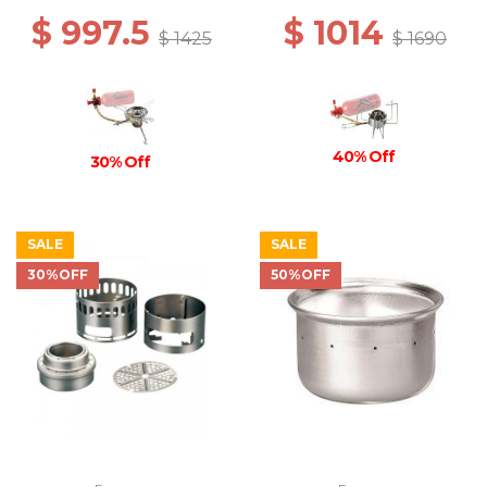
$ 997.5
$ 1014
$ 1425
$ 1690
40% Off
30% Off
SALE
SALE
30%OFF
50%OFF