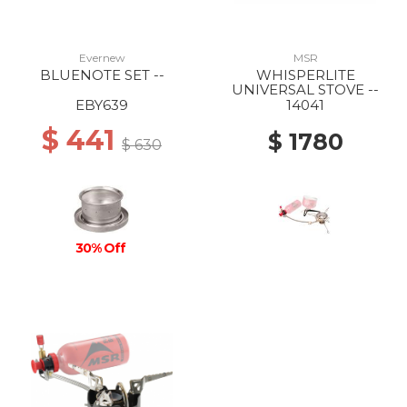
Evernew
MSR
BLUENOTE SET --
WHISPERLITE
UNIVERSAL STOVE --
EBY639
14041
$ 441
$ 1780
$ 630
30% Off