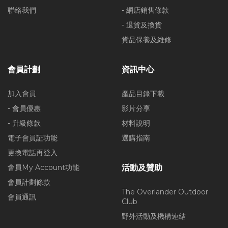
聯絡我們
- 網店銷售條款
- 退貨及換貨
貨品保養及維修
會員計劃
資訊中心
加入會員
產品目錄下載
- 會員優惠
影片分享
- 升級條款
材料說明
電子會員証功能
選購指南
更換電話再登入
會員My Account功能
活動及贊助
會員計劃條款
The Overlander Outdoor
會員通訊
Club
野外活動及機構連結