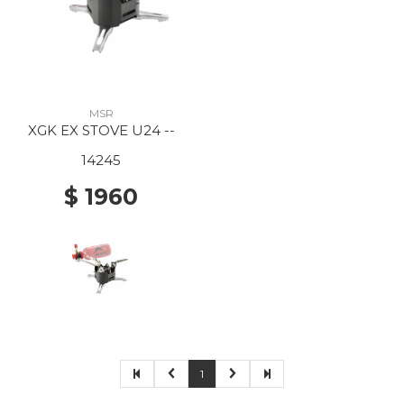
MSR
XGK EX STOVE U24 --
14245
$ 1960
1