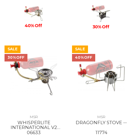
40% Off
30% Off
SALE
SALE
30%OFF
40%OFF
MSR
MSR
WHISPERLITE
DRAGONFLY STOVE --
INTERNATIONAL V2
STOVE --
06633
11774