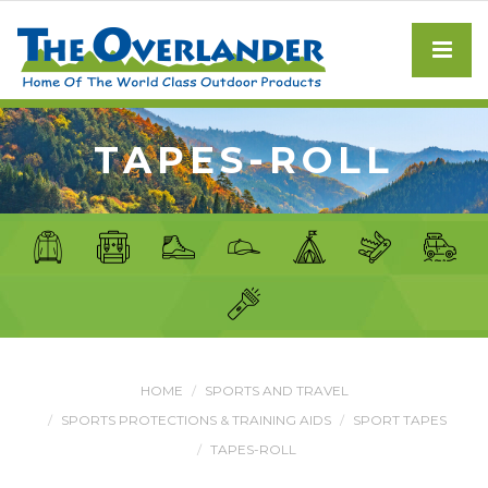
TAPES-ROLL
HOME
SPORTS AND TRAVEL
SPORTS PROTECTIONS & TRAINING AIDS
SPORT TAPES
TAPES-ROLL