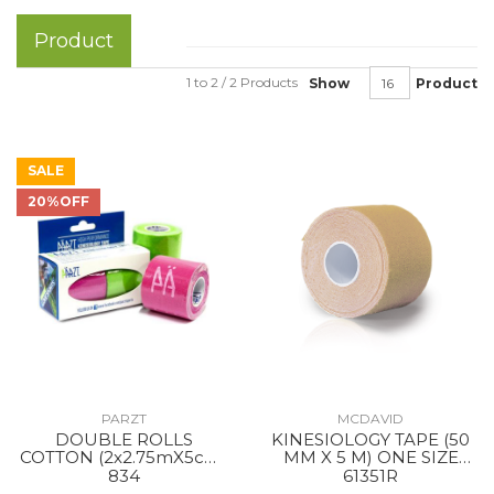
Product
1 to 2 / 2 Products
Show
Product
SALE
20%OFF
PARZT
MCDAVID
DOUBLE ROLLS
KINESIOLOGY TAPE (50
COTTON (2x2.75mX5cm)
MM X 5 M) ONE SIZE
PINK APPLEGREEN
BEIGE
834
61351R