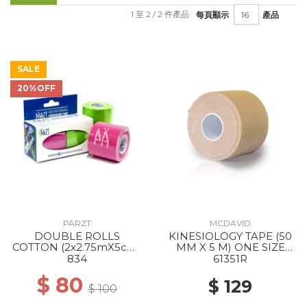
1 至 2 / 2 件產品
每頁顯示
產品
SALE
20%OFF
PARZT
MCDAVID
DOUBLE ROLLS
KINESIOLOGY TAPE (50
COTTON (2x2.75mX5cm)
MM X 5 M) ONE SIZE
PINK APPLEGREEN
BEIGE
834
61351R
$ 80
$ 129
$ 100