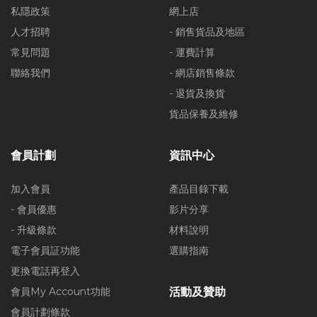
私隱政策
網上店
人才招聘
- 銷售貨品及地區
常見問題
- 運費計算
聯絡我們
- 網店銷售條款
- 退貨及換貨
貨品保養及維修
會員計劃
資訊中心
加入會員
產品目錄下載
- 會員優惠
影片分享
- 升級條款
材料說明
電子會員証功能
選購指南
更換電話再登入
會員My Account功能
活動及贊助
會員計劃條款