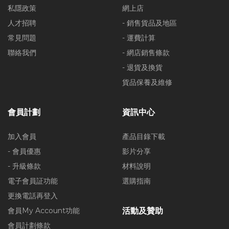
私隱政策
網上店
人才招聘
- 銷售貨品及地區
常見問題
- 運費計算
聯絡我們
- 網店銷售條款
- 退貨及換貨
貨品保養及維修
會員計劃
資訊中心
加入會員
產品目錄下載
- 會員優惠
影片分享
- 升級條款
材料說明
電子會員証功能
選購指南
更換電話再登入
會員My Account功能
活動及贊助
會員計劃條款